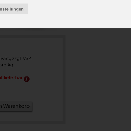
instellungen
MwSt., zzgl. VSK
pro kg
t lieferbar