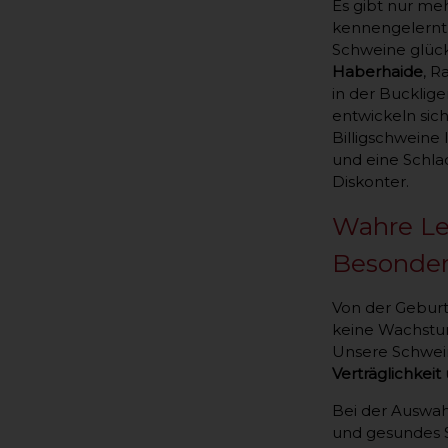
Es gibt nur meh
kennengelernt 
Schweine glück
Haberhaide
, R
in der Bucklige
entwickeln sic
Billigschweine
und eine Schla
Diskonter.
Wahre Leb
Besonder
Von der Geburt
keine Wachstu
Unsere Schwei
Verträglichkeit
Bei der Auswah
und gesundes 