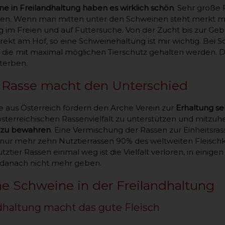
e in Freilandhaltung haben es wirklich schön
. Sehr große
n. Wenn man mitten unter den Schweinen steht merkt man 
 im Freien und auf Futtersuche. Von der Zucht bis zur Geb
rekt am Hof, so eine Schweinehaltung ist mir wichtig. Bei S
die mit maximal möglichen Tierschutz gehalten werden. 
sterben.
e Rasse macht den Unterschied
e aus Österreich fördern den Arche Verein zur
Erhaltung se
österreichischen Rassenvielfalt zu unterstützen und mitzuh
t zu bewahren
. Eine Vermischung der Rassen zur Einheitsra
ur mehr zehn Nutztierrassen 90% des weltweiten Fleischko
tztier Rassen einmal weg ist die Vielfalt verloren, in einigen
 danach nicht mehr geben.
ne Schweine in der Freilandhaltung
dhaltung macht das gute Fleisch