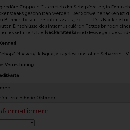
 legendäre Coppa
in Österreich der Schopfbraten
,
in Deutsch
ensteaks geschnitten werden. Der Schweinenacken ist die
m Bereich besonders intensiv ausgebildet. Das Nackenstüc
e guten Einschlüsse des intramuskulären Fettes bringen ein
en es sehr zart. Die
Nackensteaks
sind deswegen besonders
 Kenner!
Schopf, Nacken/Halsgrat, ausgelöst und ohne Schwarte
- V
e Verrechnung
editkarte
ieren
iefertermin
Ende Oktober
nformationen: