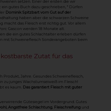
hweinen setzen. Einer der ersten die wir
 ein gutes Buch dazu geschrieben, " Dürfen
der
Dominik Spitzbart vom Gut auf der
landhaltung haben aber die schwarzen Schweine
ng macht das Fleisch erst richtig gut. Vor allem
 Porc Gascon werden 18 Monate alt.
en die ein gutes Schlachtalter erleben dürfen
hen mit Schweinefleisch Sonderangeboten beim
kostbarste Zutat für das
ch Produkt, Jahre. Gesundes Schweinefleisch,
 zu junges Wachstumseiweiß im Fleisch!
ibt es kaum.
Das garantiert Fleisch mit guter
e verwirrende Gütesiegel im Vordergrund. Gutes
ohl, Angstfreie Schlachtung
,
Fleischreifung
und