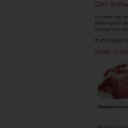
Der Schw
In Italien das
Bratenstück de
Schopf zum Bra
☛
mehr über d
Unser Schw
Mangalitza Schwein