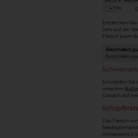
88,12 €
44,06
Stk.
i
Entdecken Sie 
Jahr auf der W
Fleisch beim B
Besonders gut
besonders gut
Schweinena
Schneiden Sie 
unserem
Butt
Danach auf beid
Schopfbrat
Das Fleisch vo
Niedrigtempera
mindestens 2 S