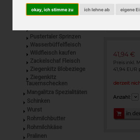
kaufen
okay, ich stimme zu
ich lehne ab
eigene E
Lammfleisch
Mangalitza Schwein
Milchlamm
Pustertaler Sprinzen
Wasserbüffelfleisch
Wildfleisch kaufen
41,94 €
Zackelschaf Fleisch
Preis inkl. 
Ziegenkitz Blobeziege
41,94 EUR 
Ziegenkitz
Tauernschecken
derzeit nich
Mangalitza Spezialitäten
Anzahl:
Schinken
Wurst
Rohmilchbutter
Rohmilchkäse
Pralinen