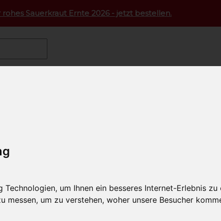
 rohes Sauerkraut Ernte 2026 - jetzt bestellen.
rmetfleisch
Schwarzes Schwein BIO
Schopfbraten vom 
raten vom schwarzen Schwein 
l-Nummer: SAO2566
ng
Technologien, um Ihnen ein besseres Internet-Erlebnis zu
 zu messen, um zu verstehen, woher unsere Besucher komm