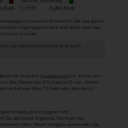
kg
28,35 €
28,35€/kg
en Korb
Stk.
in den Korb
inrassigen schwarzen Schweinen die das ganze
zeichneten Eigengeschmack und dafür, dass das
s mürbe und zart.
nicht nur wohlschmeckend es ist auch
 diese mit unserem
Steakgewürz
ein. Etwas von
 in der Pfanne bei 150 Grad ca 10 min. ziehen.
r soll etwas über 70 Grad sein, also durch.
 gleichmäßig durchzugaren. Mit
n Sie das beste Ergebnis. Rechnen Sie
tsprechend mehr. Wenn möglich verwenden Sie