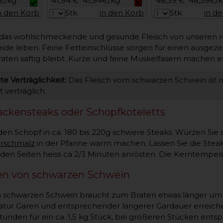
€/kg
41,94 €
41,94€/kg
48,39 €
48,39€/
n den Korb
Stk.
in den Korb
Stk.
in d
das wohlschmeckende und gesunde Fleisch von unseren re
eide leben. Feine Fetteinschlüsse sorgen für einen ausge
raten saftig bleibt. Kurze und feine Muskelfasern machen e
e Verträglichkeit:
Das Fleisch vom schwarzen Schwein ist 
 verträglich.
ckensteaks oder Schopfkoteletts
den Schopf in ca. 180 bis 220g schwere Steaks. Würzen Sie
erschmalz
in der Pfanne warm machen. Lassen Sie die Steaks
en Seiten heiss ca 2/3 Minuten anrösten. Die Kerntemperatu
en von schwarzen Schwein
n schwarzen Schwein braucht zum Braten etwas länger um
tur Garen und entsprechender längerer Gardauer erreiche
tunden für ein ca. 1,5 kg Stück, bei größeren Stücken en