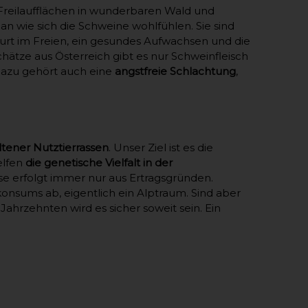
 Freilaufflächen in wunderbaren Wald und
wie sich die Schweine wohlfühlen. Sie sind
urt im Freien, ein gesundes Aufwachsen und die
chätze aus Österreich gibt es nur Schweinfleisch
Dazu gehört auch eine
angstfreie Schlachtung
,
ltener Nutztierrassen
. Unser Ziel ist es die
elfen
die genetische Vielfalt in der
sse erfolgt immer nur aus Ertragsgründen.
nsums ab, eigentlich ein Alptraum. Sind aber
 Jahrzehnten wird es sicher soweit sein. Ein