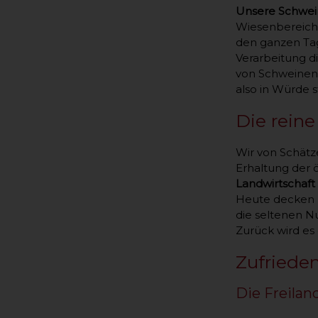
Unsere Schwein
Wiesenbereiche
den ganzen Tag
Verarbeitung di
von Schweinen 
also in Würde 
Die rein
Wir von Schätz
Erhaltung der 
Landwirtschaf
Heute decken n
die seltenen Nu
Zurück wird es
Zufriede
Die Freilan