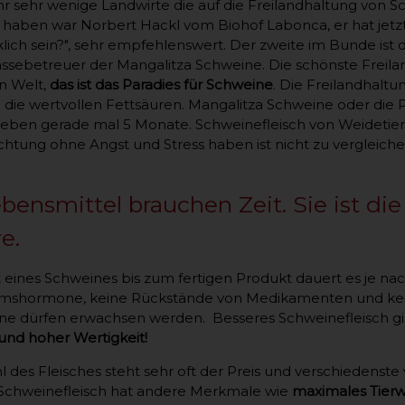
r sehr wenige Landwirte die auf die Freilandhaltung von Sc
haben war Norbert Hackl vom Biohof Labonca, er hat jetzt
lich sein?", sehr empfehlenswert. Der zweite im Bunde ist 
assebetreuer der Mangalitza Schweine. Die schönste Frei
n Welt,
das ist das Paradies für Schweine
. Die Freilandhaltu
h die wertvollen Fettsäuren. Mangalitza Schweine oder die
 leben gerade mal 5 Monate. Schweinefleisch von Weidetier
chtung ohne Angst und Stress haben ist nicht zu vergleic
ensmittel brauchen Zeit. Sie ist die 
e.
 eines Schweines bis zum fertigen Produkt dauert es je na
mshormone, keine Rückstände von Medikamenten und kein
ne dürfen erwachsen werden. Besseres Schweinefleisch g
 und hoher Wertigkeit!
l des Fleisches steht sehr oft der Preis und verschiedenst
Schweinefleisch hat andere Merkmale wie
maximales Tierw