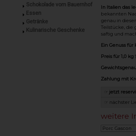
Schokolade vom Bauernhof
In Italien das
Essen
bekannten Nack
genau in diese
Getränke
Teilstücke, di
Kulinarische Geschenke
saftig und mach
Ein Genuss für
Preis für 1,0 kg
Gewichtsgenau
Zahlung mit Kr
☞
jetzt reserv
☞ nächster L
weitere I