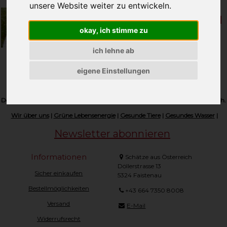
unsere Website weiter zu entwickeln.
Ich finde die besten Lebensmittel
okay, ich stimme zu
für Sie!
ich lehne ab
Maria Resch
eigene Einstellungen
Schätze aus Österreich KG
Der Frischeversand für traditionelle und gesunde Lebensmittel aus Österreich.
Wir über uns
|
Grüne Lebensenergie
|
Gesunde Tiere
|
Gesundes Wasser
|
Newsletter abonnieren
Informationen
Schätze aus Österreich
Döllerstrasse 13
Sicher einkaufen
5324 Faistenau
Bestellmöglichkeiten
+43 664 7350 8008
Versand
E-Mail
Widerrufsrecht