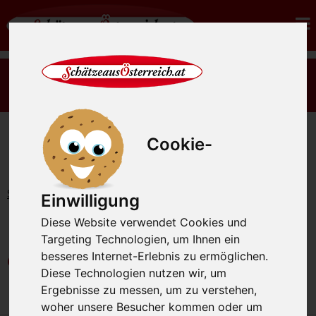
Es gibt wieder rohes Sauerkraut Ernte 2026 - jetzt
bestellen.
Cookie-
Startseite
Pralinen
Einwilligung
Diese Website verwendet Cookies und
Pralinen handgefertigt mit
Targeting Technologien, um Ihnen ein
edelsten Zutaten
besseres Internet-Erlebnis zu ermöglichen.
Diese Technologien nutzen wir, um
Ergebnisse zu messen, um zu verstehen,
woher unsere Besucher kommen oder um