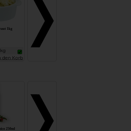
raut 1kg
/kg
n den Korb
ico 250ml