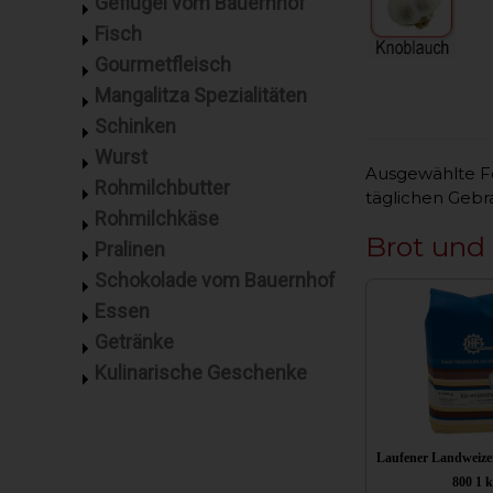
Geflügel vom Bauernhof
Fisch
Gourmetfleisch
Mangalitza Spezialitäten
Schinken
Wurst
Ausgewählte Fe
Rohmilchbutter
täglichen Gebr
Rohmilchkäse
Brot und
Pralinen
Schokolade vom Bauernhof
Essen
Getränke
Kulinarische Geschenke
Laufener Landweize
800 1 