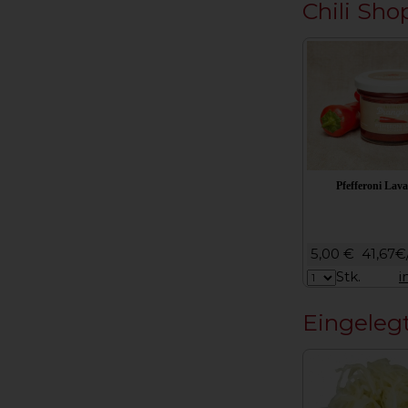
Chili Sho
Pfefferoni Lava
5,00 €
41,67€
Stk.
i
Eingeleg