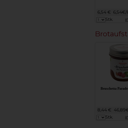
6,54 €
6,54€/
Stk.
i
Brotaufst
Bruschetta Paradei
8,44 €
46,89
Stk.
i