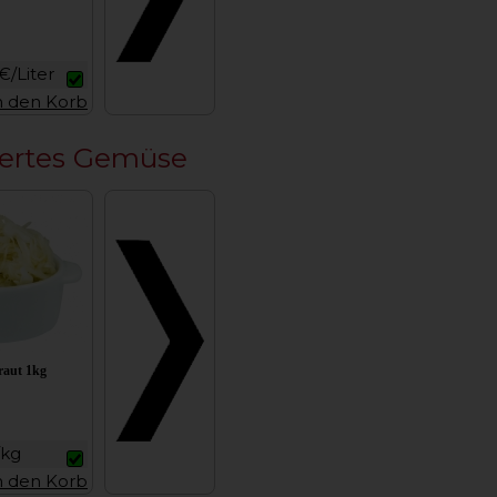
€/Liter
n den Korb
ertes Gemüse
raut 1kg
/kg
n den Korb