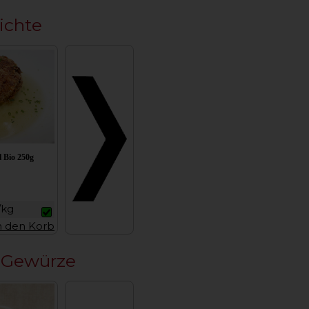
ichte
 Bio 250g
/kg
n den Korb
 Gewürze