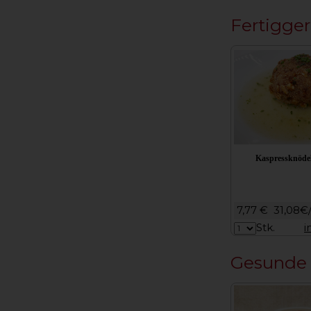
Fertigger
Kaspressknödel
7,77 €
31,08€
Stk.
i
Gesunde