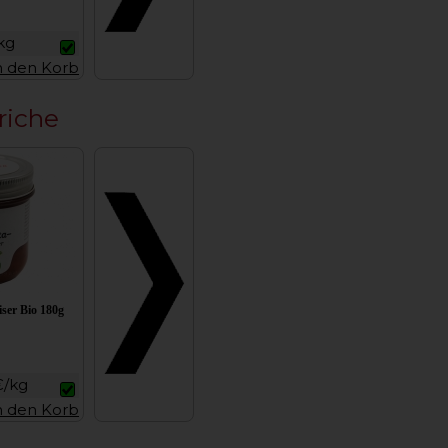
kg
n den Korb
riche
ser Bio 180g
€/kg
n den Korb