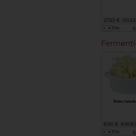
27,63 €
110,52
Stk.
i
Fermenti
Rohes Sauerk
8,90 €
8,90€
Stk.
i