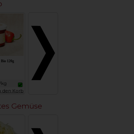
p
 Bio 120g
/kg
n den Korb
tes Gemüse