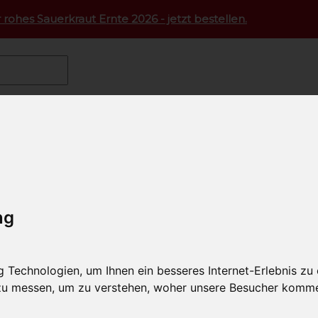
 rohes Sauerkraut Ernte 2026 - jetzt bestellen.
nkost
tprodukte
ng
Technologien, um Ihnen ein besseres Internet-Erlebnis zu
 zu messen, um zu verstehen, woher unsere Besucher komm