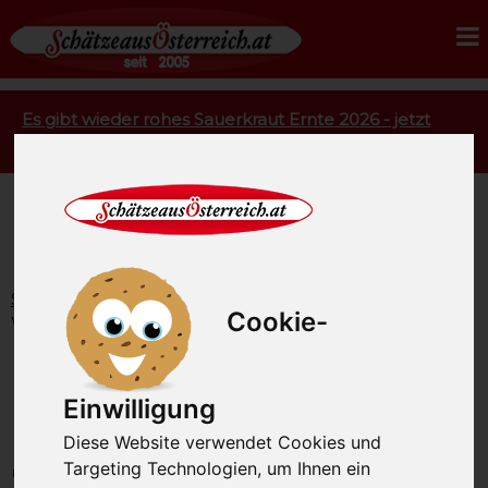
Es gibt wieder rohes Sauerkraut Ernte 2026 - jetzt
bestellen.
Startseite
Feinkost
Marmelade
Fruchtaufstrich
Cookie-
Wachauer Marille PUR 220g
Fruchtaufstrich Wachauer
Einwilligung
Marille PUR 220g
Diese Website verwendet Cookies und
Targeting Technologien, um Ihnen ein
unsere Artikel-Nummer: SAO1036