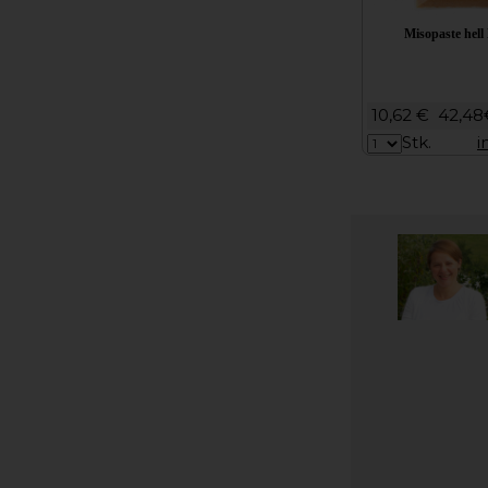
Misopaste hell 
10,62 €
42,48
Stk.
i