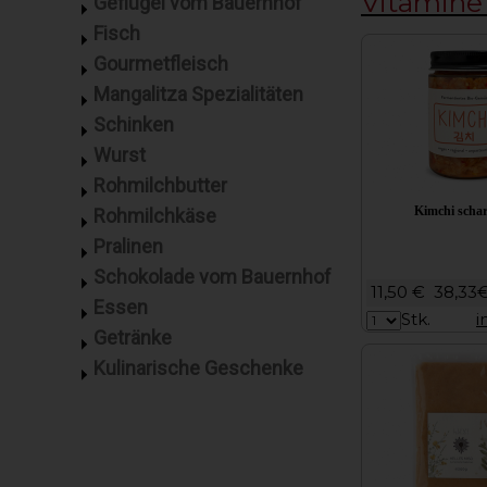
Vitamin
Geflügel vom Bauernhof
Fisch
Gourmetfleisch
Mangalitza Spezialitäten
Schinken
Wurst
Rohmilchbutter
Kimchi schar
Rohmilchkäse
Pralinen
Schokolade vom Bauernhof
11,50 €
38,33
Essen
Stk.
i
Getränke
Kulinarische Geschenke