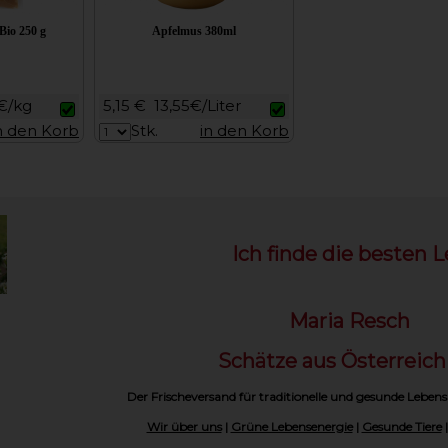
Bio 250 g
Apfelmus 380ml
€/kg
5,15 €
13,55€/Liter
n den Korb
Stk.
in den Korb
Ich finde die besten L
Maria Resch
Schätze aus Österreic
Der Frischeversand für traditionelle und gesunde Lebens
Wir über uns
|
Grüne Lebensenergie
|
Gesunde Tiere