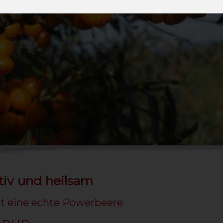
ativ und heilsam
st eine echte Powerbeere