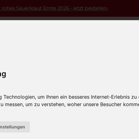
 rohes Sauerkraut Ernte 2026 - jetzt bestellen.
nkost
Vitamine PUR
ne PUR
ng
Technologien, um Ihnen ein besseres Internet-Erlebnis zu
 zu messen, um zu verstehen, woher unsere Besucher komm
instellungen