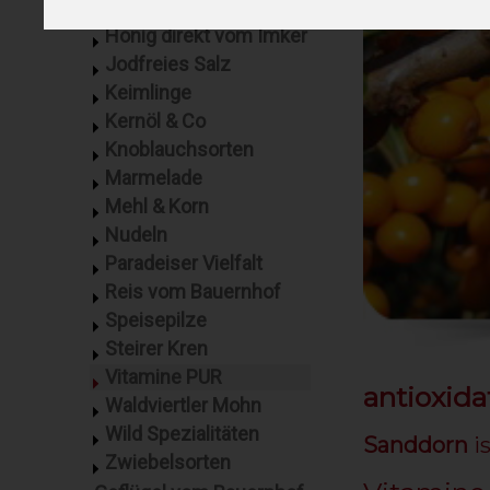
Grossauer Pesto
Honig direkt vom Imker
Jodfreies Salz
Keimlinge
Kernöl & Co
Knoblauchsorten
Marmelade
Mehl & Korn
Nudeln
Paradeiser Vielfalt
Reis vom Bauernhof
Speisepilze
Steirer Kren
Vitamine PUR
antioxid
Waldviertler Mohn
Wild Spezialitäten
Sanddorn
i
Zwiebelsorten