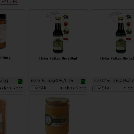
e PUR
f 300 g
Holler Vulkan Bio 250ml
Holler Vulkan Bio 6x
€/kg
8,45 €
33,80€/Liter
42,02 €
28,01€/Li
n den Korb
Stk.
in den Korb
Stk.
in d