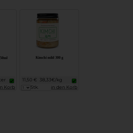
Kimchi mild 300 g
250ml
ter
11,50 €
38,33€/kg
en Korb
Stk.
in den Korb