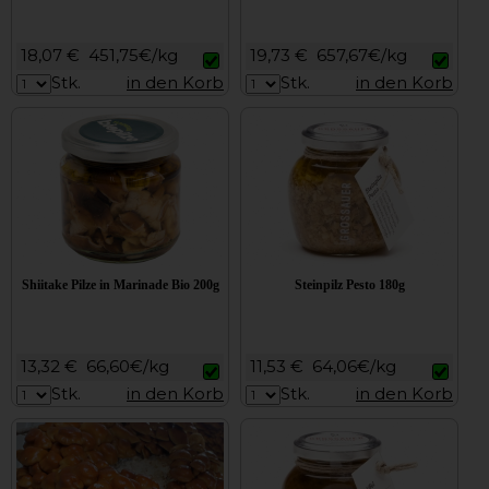
18,07 €
451,75€/kg
19,73 €
657,67€/kg
Stk.
in den Korb
Stk.
in den Korb
Shiitake Pilze in Marinade Bio 200g
Steinpilz Pesto 180g
13,32 €
66,60€/kg
11,53 €
64,06€/kg
Stk.
in den Korb
Stk.
in den Korb