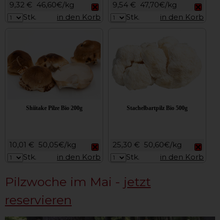
9,32 €
46,60€/kg
9,54 €
47,70€/kg
Stk.
in den Korb
Stk.
in den Korb
Shiitake Pilze Bio 200g
Stachelbartpilz Bio 500g
10,01 €
50,05€/kg
25,30 €
50,60€/kg
Stk.
in den Korb
Stk.
in den Korb
Pilzwoche im Mai -
jetzt
reservieren