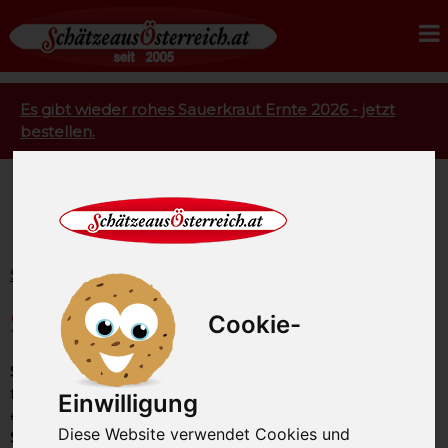
Es gibt wieder rohes Sauerkraut Ernte 2026 - jetzt
bestellen.
Startseite
Feinkost
Speisepilze
Speisepilze
Cookie-
Speisepilze sind in der Küche immer mehr gefragt.
Wie
fast alle Gemüsesorten sind Speisepilze kalorienarm,
Einwilligung
enthalten kein Cholesterin und kaum Fett. Unsere
Diese Website verwendet Cookies und
Speisepilze
wie Kräuterseitlinge, Austernseitlinge und