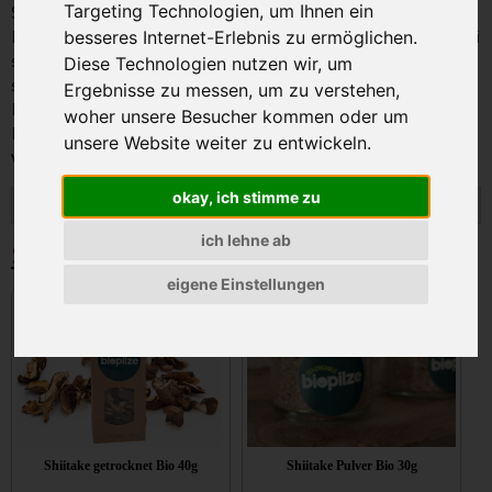
Targeting Technologien, um Ihnen ein
Shiitakepilze wachsen unter kontrollierten
Bedingungen auf eigenen Strohballen, die komplett frei
besseres Internet-Erlebnis zu ermöglichen.
sind von schädlichen Stoffen wie Pestiziden oder
Diese Technologien nutzen wir, um
strahlenden Substanzen.
Ergebnisse zu messen, um zu verstehen,
Die
Shiitakepilze
sind zudem besonders wertvolle
woher unsere Besucher kommen oder um
Lebensmittel: Sie sind recht vitaminreich und es gibt
unsere Website weiter zu entwickeln.
wissenschaftlich gut belegte positive Effekte.
okay, ich stimme zu
ich lehne ab
Speisepilze
eigene Einstellungen
Shiitake getrocknet Bio 40g
Shiitake Pulver Bio 30g