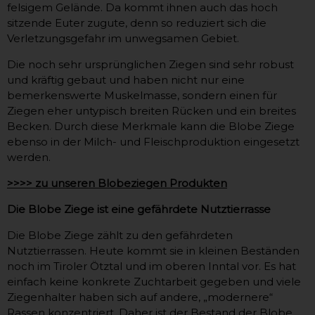
felsigem Gelände. Da kommt ihnen auch das hoch
sitzende Euter zugute, denn so reduziert sich die
Verletzungsgefahr im unwegsamen Gebiet.
Die noch sehr ursprünglichen Ziegen sind sehr robust
und kräftig gebaut und haben nicht nur eine
bemerkenswerte Muskelmasse, sondern einen für
Ziegen eher untypisch breiten Rücken und ein breites
Becken. Durch diese Merkmale kann die Blobe Ziege
ebenso in der Milch- und Fleischproduktion eingesetzt
werden.
>>>> zu unseren Blobeziegen Produkten
Die Blobe Ziege ist eine gefährdete Nutztierrasse
Die Blobe Ziege zählt zu den gefährdeten
Nutztierrassen. Heute kommt sie in kleinen Beständen
noch im Tiroler Ötztal und im oberen Inntal vor. Es hat
einfach keine konkrete Zuchtarbeit gegeben und viele
Ziegenhalter haben sich auf andere, „modernere“
Rassen konzentriert. Daher ist der Bestand der Blobe