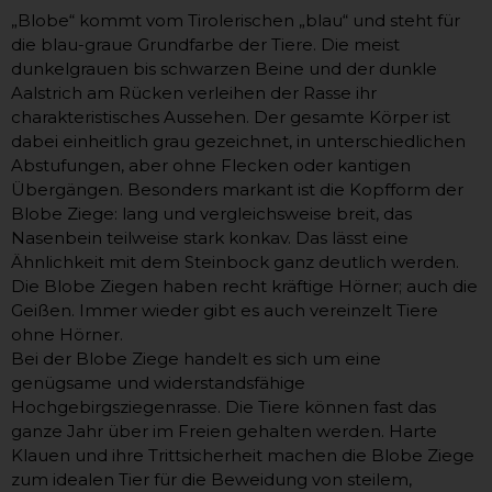
„Blobe“ kommt vom Tirolerischen „blau“ und steht für
die blau-graue Grundfarbe der Tiere. Die meist
dunkelgrauen bis schwarzen Beine und der dunkle
Aalstrich am Rücken verleihen der Rasse ihr
charakteristisches Aussehen. Der gesamte Körper ist
dabei einheitlich grau gezeichnet, in unterschiedlichen
Abstufungen, aber ohne Flecken oder kantigen
Übergängen. Besonders markant ist die Kopfform der
Blobe Ziege: lang und vergleichsweise breit, das
Nasenbein teilweise stark konkav. Das lässt eine
Ähnlichkeit mit dem Steinbock ganz deutlich werden.
Die Blobe Ziegen haben recht kräftige Hörner; auch die
Geißen. Immer wieder gibt es auch vereinzelt Tiere
ohne Hörner.
Bei der Blobe Ziege handelt es sich um eine
genügsame und widerstandsfähige
Hochgebirgsziegenrasse. Die Tiere können fast das
ganze Jahr über im Freien gehalten werden. Harte
Klauen und ihre Trittsicherheit machen die Blobe Ziege
zum idealen Tier für die Beweidung von steilem,