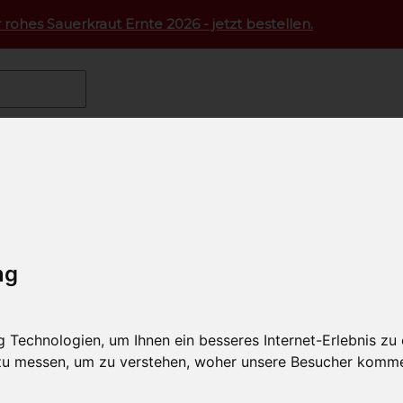
 rohes Sauerkraut Ernte 2026 - jetzt bestellen.
B
eine Geschäftsbedingungen
sterreich KG
13
ng
au
664 7350 8008
@schaetzeausoesterreich.at
Technologien, um Ihnen ein besseres Internet-Erlebnis zu
 zu messen, um zu verstehen, woher unsere Besucher komm
t Salzburg