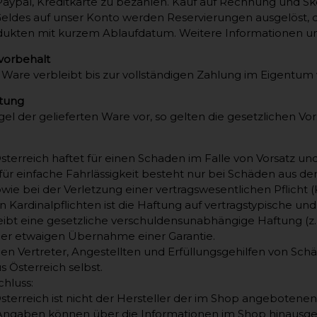
Paypal, Kreditkarte zu bezahlen. Kauf auf Rechnung und S
eldes auf unser Konto werden Reservierungen ausgelöst, d
dukten mit kurzem Ablaufdatum. Weitere Informationen un
vorbehalt
e Ware verbleibt bis zur vollständigen Zahlung im Eigentum
stung
el der gelieferten Ware vor, so gelten die gesetzlichen Vor
sterreich haftet für einen Schaden im Falle von Vorsatz un
für einfache Fahrlässigkeit besteht nur bei Schäden aus de
ie bei der Verletzung einer vertragswesentlichen Pflicht (Ka
n Kardinalpflichten ist die Haftung auf vertragstypische u
ibt eine gesetzliche verschuldensunabhängige Haftung (z
der etwaigen Übernahme einer Garantie.
hen Vertreter, Angestellten und Erfüllungsgehilfen von Sch
s Österreich selbst.
hluss:
sterreich ist nicht der Hersteller der im Shop angebotene
Angaben können über die Informationen im Shop hinausgeh