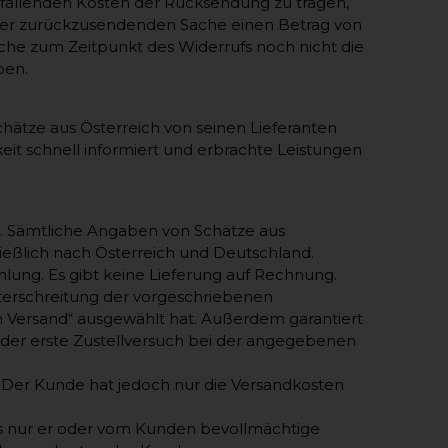
fallenden Kosten der Rücksendung zu tragen,
s der zurückzusendenden Sache einen Betrag von
ache zum Zeitpunkt des Widerrufs noch nicht die
ben.
chätze aus Österreich von seinen Lieferanten
keit schnell informiert und erbrachte Leistungen
. Sämtliche Angaben von Schätze aus
hließlich nach Österreich und Deutschland.
hlung. Es gibt keine Lieferung auf Rechnung.
nterschreitung der vorgeschriebenen
 Versand“ ausgewählt hat. Außerdem garantiert
der erste Zustellversuch bei der angegebenen
gt. Der Kunde hat jedoch nur die Versandkosten
s nur er oder vom Kunden bevollmächtige