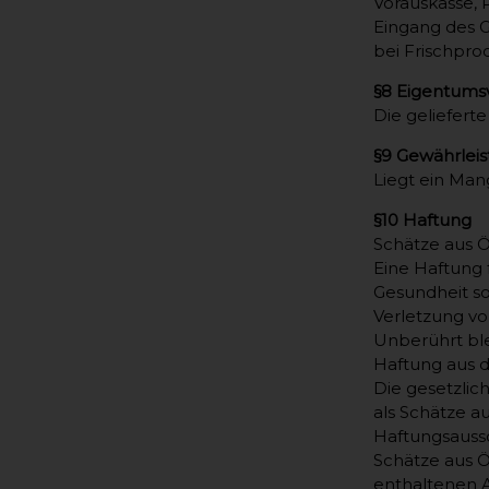
Vorauskasse, 
Eingang des G
bei Frischpro
§8 Eigentums
Die geliefert
§9 Gewährlei
Liegt ein Mang
§10 Haftung
Schätze aus Ö
Eine Haftung 
Gesundheit sow
Verletzung vo
Unberührt ble
Haftung aus 
Die gesetzlic
als Schätze au
Haftungsaussc
Schätze aus Ö
enthaltenen 