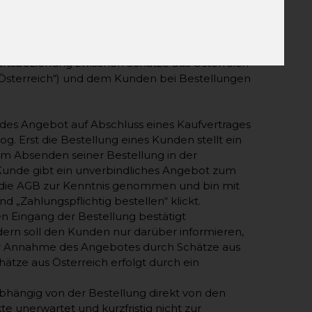
eschäftsbeziehung in der zum Zeitpunkt der
äftsbeziehung zwischen Schätze aus Österreich
s Österreich“) und dem Kunden bei Bestellungen
endes Angebot auf Abschluss eines Kaufvertrages
og. Erst die Bestellung eines Kunden stellt ein
m Absenden seiner Bestellung in der
 Kunde gibt ein unverbindliches Angebot zum
e die AGB zur Kenntnis genommen und bin mit
 „Zahlungspflichtig bestellen“ klickt.
n Eingang der Bestellung bestätigt
dern soll den Kunden nur darüber informieren,
der Annahme des Angebotes durch Schätze aus
tze aus Österreich erfolgt durch ein
abhängig von der Bestellung direkt von den
e unerwartet und kurzfristig nicht zur