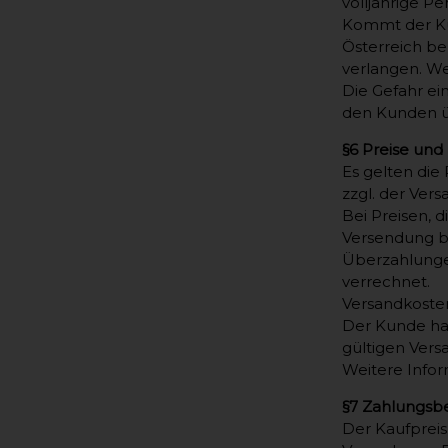
volljährige 
Kommt der Kun
Österreich be
verlangen. W
Die Gefahr ei
den Kunden üb
§6 Preise und
Es gelten die 
zzgl. der Ver
Bei Preisen, 
Versendung be
Überzahlunge
verrechnet.
Versandkoste
Der Kunde hat
gültigen Ver
Weitere Infor
§7 Zahlungsb
Der Kaufpreis