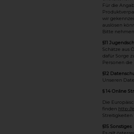
Für die Angab
Produktverpac
wir gekennzei
auslösen könn
Bitte nehmen 
§11 Jugendsc
Schätze aus Ös
dafür Sorge z
Personen die
§12 Datensch
Unseren Date
§ 14 Online St
Die Europäisch
finden
http:/
Streitigkeiten
§15 Sonstiges
Es gilt österr