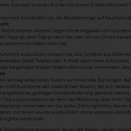
hen. Darüber wird der Kunde mit einem E-Mail informiert.
sterreich behält sich vor, die Bestellmenge auf haushalt
echt
 Recht, binnen viezehn Tagen ohne Angaben von Gründen di
ehn Tage ab dem Tag an dem Sie oder ein von Ihnen benannte
itz genommen haben bzw hat.
ufsrecht auszuüben, müssen Sie uns, Schätze aus Österreich,
ersandter Brief, Telefax oder E-Mail) über Ihren Entschluss,
das beigefügte Muster Widerrufsformular verwenden, das j
gen
en Vertrag widerrufen, haben wir Ihnen alle Zahlungen. die 
ten (mit Ausnahme der zusätzlichen Kosten, die sich daraus
ns angebotene, günstige Standardlieferung gewählt haben),
Tag zurückzuzahlen, an dem die Mitteilung über Ihren Wide
kzahlung verwenden wir das selbe Zahlungsmittel, das sie b
 denn, mit Ihnen wurde ausdrücklich etwas anderes vereinb
Entgelte berechnet.
e Rückzahlung verweigern, bis wir die Waren wieder zurüc