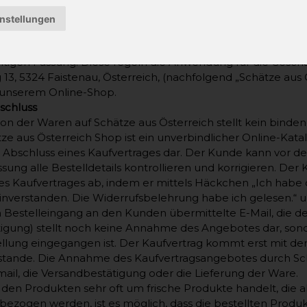
ung: Maria und Michael Resch
instellungen
ereich
enden Allgemeinen Geschäftsbedingungen gelten für die G
ltigen Fassung. Diese regeln die Anwendung für die Gesch
 13, 5324 Faistenau, Österreich, (nachfolgend „Schätze au
 unserem Online-Shop.
bschluss
ion der Waren auf Schätze aus Österreich stellt kein bind
ze aus Österreich Shop ist ein unverbindlicher Online-Katal
bschluss eines Kaufvertrages dar. Der Kunde kann vor de
ng alle Bestelldetails kontrollieren und korrigieren. Der
es Kaufvertrages ab, indem er mittels Häckchen „Ich hab
inverstanden. Die Widerrufsbelehrung habe ich gelesen.“ und
Bestelleingang an den Kunden übermittelte E-Mail, die de
tigung) stellt noch keine Annahme des Angebotes dar, son
ellung eingegangen ist. Der Kaufvertrag kommt erst mit 
stande. Die Annahme des Kaufvertragsangebotes durch Schä
ail, die Versandbestätigung oder die Lieferung der Ware.
i den Produkten sehr oft um frische Produkte handelt, die 
ezogen werden, ist es möglich, dass die bestellten Produkt