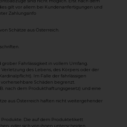
kontoabzüge sind nicht möglich. Erst nach dem
ies gilt vor allem bei Kundenanfertigungen und
ter Zahlungsinfo
 von Schätze aus Österreich.
schriften.
d grober Fahrlässigkeit in vollem Umfang.
r Verletzung des Lebens, des Körpers oder der
rdinalpflicht). Im Falle der fahrlässigen
nd vorhersehbare Schäden begrenzt.
.B. nach dem Produkthaftungsgesetz) und eine
ätze aus Österreich haften nicht weitergehender
n Produkte. Die auf dem Produktetikett
en, oder sich von ihnen unterscheiden.