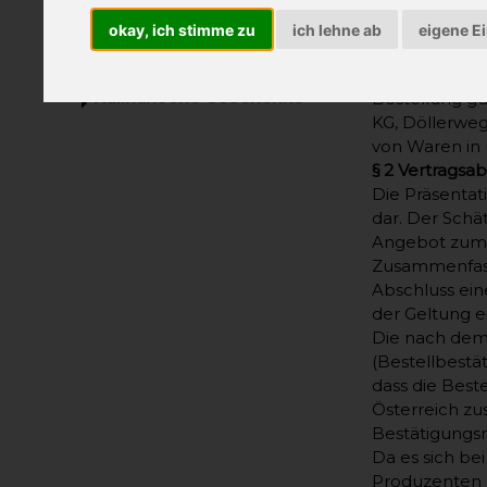
Schokolade vom Bauernhof
Geschäftsführ
okay, ich stimme zu
ich lehne ab
eigene E
Essen
§1. Geltungsb
Getränke
Die nachfolg
Kulinarische Geschenke
Bestellung gü
KG, Döllerweg
von Waren in
§ 2 Vertragsa
Die Präsentat
dar. Der Schät
Angebot zum A
Zusammenfassu
Abschluss ein
der Geltung e
Die nach dem 
(Bestellbestä
dass die Best
Österreich zu
Bestätigungsm
Da es sich be
Produzenten b