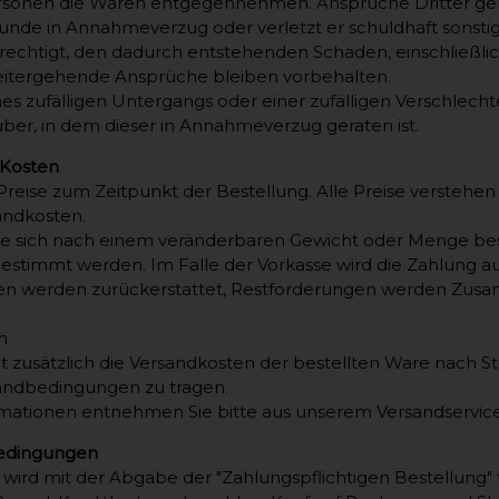
Personen die Waren entgegennehmen. Ansprüche Dritter ge
de in Annahmeverzug oder verletzt er schuldhaft sonstige 
rechtigt, den dadurch entstehenden Schaden, einschließl
eitergehende Ansprüche bleiben vorbehalten.
nes zufälligen Untergangs oder einer zufälligen Verschlec
er, in dem dieser in Annahmeverzug geraten ist.
 Kosten
Preise zum Zeitpunkt der Bestellung. Alle Preise verstehen 
sandkosten.
die sich nach einem veränderbaren Gewicht oder Menge be
stimmt werden. Im Falle der Vorkasse wird die Zahlung auf
n werden zurückerstattet, Restforderungen werden Zus
n
 zusätzlich die Versandkosten der bestellten Ware nach S
sandbedingungen zu tragen.
mationen entnehmen Sie bitte aus unserem Versandservice
edingungen
 wird mit der Abgabe der "Zahlungspflichtigen Bestellung" f