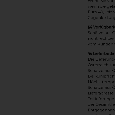
Wenn Sie von
wenn die geli
Euro 40,- nic
Gegenleistung
§4 Verfügbar
Schätze aus Ö
nicht rechtzei
vom Kunden w
§5 Lieferbed
Die Lieferun
Österreich zur
Schätze aus Ö
Bei kühlpflic
Höchsttempera
Schätze aus Ö
Lieferadresse e
Teillieferung
der Gesamtlie
Entgegennahm