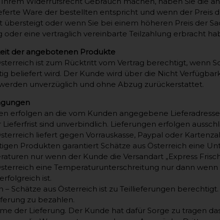
 Ihrem Widerrufsrecht Gebrauch machen, haben Sie die an
eferte Ware der bestellten entspricht und wenn der Prei
ht übersteigt oder wenn Sie bei einem höheren Preis der S
 oder eine vertraglich vereinbarte Teilzahlung erbracht ha
keit der angebotenen Produkte
sterreich ist zum Rücktritt vom Vertrag berechtigt, wenn S
tig beliefert wird. Der Kunde wird über die Nicht Verfügbar
erden unverzüglich und ohne Abzug zurückerstattet.
ingungen
gen erfolgen an die vom Kunden angegebene Lieferadresse
 Lieferfrist sind unverbindlich. Lieferungen erfolgen aussc
sterreich liefert gegen Vorrauskasse, Paypal oder Kartenza
htigen Produkten garantiert Schätze aus Österreich eine U
turen nur wenn der Kunde die Versandart „Express Frisch
sterreich eine Temperaturunterschreitung nur dann wenn 
rfolgreich ist.
en – Schätze aus Österreich ist zu Teillieferungen berechti
ferung zu bezahlen.
e der Lieferung. Der Kunde hat dafür Sorge zu tragen da