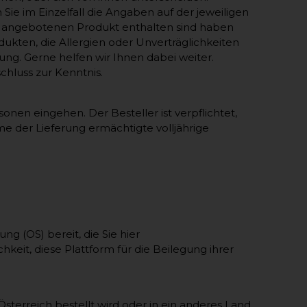
e im Einzelfall die Angaben auf der jeweiligen
em angebotenen Produkt enthalten sind haben
ukten, die Allergien oder Unverträglichkeiten
ng. Gerne helfen wir Ihnen dabei weiter.
hluss zur Kenntnis.
onen eingehen. Der Besteller ist verpflichtet,
me der Lieferung ermächtigte volljährige
ng (OS) bereit, die Sie hier
hkeit, diese Plattform für die Beilegung ihrer
Österreich bestellt wird oder in ein anderes Land