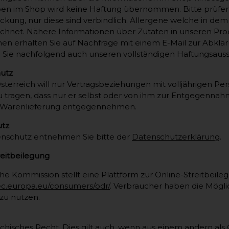
en im Shop wird keine Haftung übernommen. Bitte prüfen Si
kung, nur diese sind verbindlich. Allergene welche in d
chnet. Nähere Informationen über Zutaten in unseren Prod
en erhalten Sie auf Nachfrage mit einem E-Mail zur Abkläru
Sie nachfolgend auch unseren vollständigen Haftungsaussc
hutz
terreich will nur Vertragsbeziehungen mit volljährigen Pers
u tragen, dass nur er selbst oder von ihm zur Entgegennah
 Warenlieferung entgegennehmen.
utz
nschutz entnehmen Sie bitte der
Datenschutzerklärung
.
reitbeilegung
e Kommission stellt eine Plattform zur Online-Streitbeilegu
/ec.europa.eu/consumers/odr/
. Verbraucher haben die Möglic
 zu nutzen.
eichisches Recht. Dies gilt auch, wenn aus einem andern als 