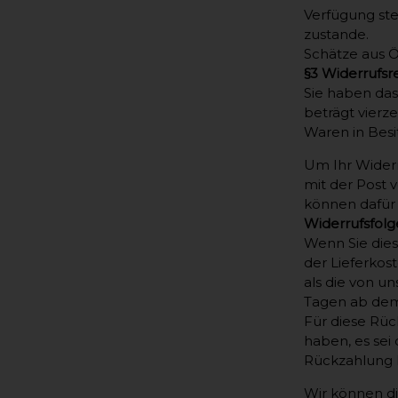
Verfügung ste
zustande.
Schätze aus Ö
§3 Widerrufsr
Sie haben das
beträgt vierz
Waren in Bes
Um Ihr Widerr
mit der Post v
können dafür 
Widerrufsfol
Wenn Sie dies
der Lieferkos
als die von u
Tagen ab dem 
Für diese Rüc
haben, es sei
Rückzahlung 
Wir können di