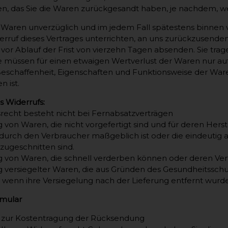
n, das Sie die Waren zurückgesandt haben, je nachdem, wel
 Waren unverzüglich und im jedem Fall spätestens binnen
rruf dieses Vertrages unterrichten, an uns zurückzusenden
 vor Ablauf der Frist von vierzehn Tagen absenden. Sie tr
e müssen für einen etwaigen Wertverlust der Waren nur a
Beschaffenheit, Eigenschaften und Funktionsweise der Wa
n ist.
s Widerrufs:
recht besteht nicht bei Fernabsatzverträgen
g von Waren, die nicht vorgefertigt sind und für deren Hers
rch den Verbraucher maßgeblich ist oder die eindeutig au
zugeschnitten sind.
ng von Waren, die schnell verderben können oder deren Ver
ng versiegelter Waren, die aus Gründen des Gesundheitssch
, wenn ihre Versiegelung nach der Lieferung entfernt wurde
rmular
 zur Kostentragung der Rücksendung