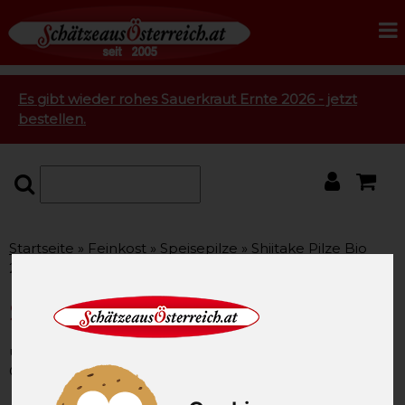
Es gibt wieder rohes Sauerkraut Ernte 2026 - jetzt
bestellen.
Startseite
Feinkost
Speisepilze
Shiitake Pilze Bio
200g
Shiitake Pilze Bio 200g
unsere Artikel-Nummer: SAO2755
Gewicht: 200g