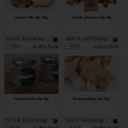
Shiitake Pilze Bio 200g
Shiitake getrocknet Bio 40g
10,01 €
50,05€/kg
18,07 €
451,75€/kg
Stk.
in den Korb
Stk.
in den Korb
Shiitake Pulver Bio 30g
Kräuterseitlinge Bio 200g
19,73 €
657,67€/kg
9,32 €
46,60€/kg
Stk.
in den Korb
Stk.
in den Korb