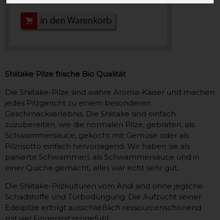
Shiitake Pilze frische Bio Qualität
Die Shiitake-Pilze sind wahre Aroma-Kaiser und machen
jedes Pilzgericht zu einem besonderen
Geschmackserlebnis. Die Shiitake sind einfach
zuzubereiten, wie die normalen Pilze, gebraten, als
Schwammersauce, gekocht mit Gemüse oder als
Pilzrisotto einfach hervorragend. Wir haben sie als
panierte Schwammerl, als Schwammersauce und in
einer Quiche gemacht, alles war echt sehr gut.
Die Shiitake-Pilzkulturen vom Andi sind ohne jegliche
Schadstoffe und Turbodüngung. Die Aufzucht seiner
Edelpilze erfolgt ausschließlich ressourcenschonend
mit viel Fingerspitzengefühl.