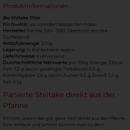
Produktinformationen
Bio Shiitake Pilze
Bio Qualität
: aus kontrolliert biologischem Anbau
Hersteller:
Familie Eibl - 5162 Obertrum am See -
Dorfleiten 8
Nettofüllmenge
: 200g
Lagerung:
In Kühlschrank lagern
Lieferhinweise
: Kühlversand
Durchschnittliche Nährwerte
pro 100g: Energie 23kcal,
Fett 0,2 g davon gesättigte Fettsäuren 0,0 g,
Kohlenhydrate 2,6 g davon Zucker 0,5 g, Eiweiß 3,5 g,
Salz 0,1g.
Panierte Shiitake direkt aus der
Pfanne
Oh Gott, waren die gut, ganz heiß direkt aus der Pfanne.
Sehr einfach und schnell kommt man zu dem