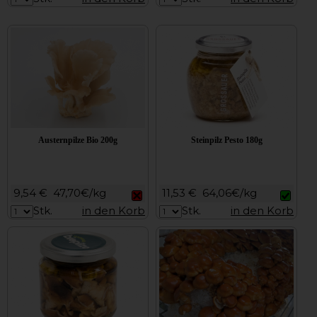
Austernpilze Bio 200g
Steinpilz Pesto 180g
9,54 €
47,70€/kg
11,53 €
64,06€/kg
Stk.
in den Korb
Stk.
in den Korb