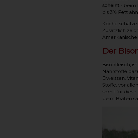
scheint
- beim E
bis 3% Fett ähn
Köche schätzen
Zusätzlich zeic
Amerikanischen
Der Bison
Bisonfleisch, i
Nährstoffe daz
Eiweissen, Vita
Stoffe, vor all
somit für dies
beim Braten sa