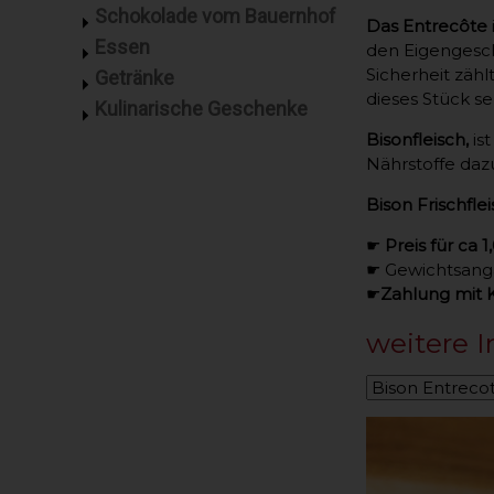
Schokolade vom Bauernhof
Das Entrecôte
Essen
den Eigengesch
Sicherheit zäh
Getränke
dieses Stück s
Kulinarische Geschenke
Bisonfleisch,
ist
Nährstoffe daz
Bison Frischfle
☛
Preis für ca 
☛ Gewichtsanga
☛
Zahlung mit K
weitere I