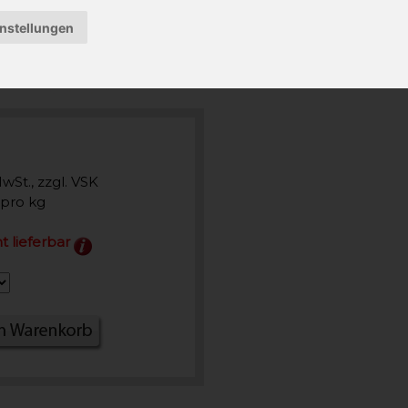
instellungen
MwSt., zzgl. VSK
 pro kg
t lieferbar