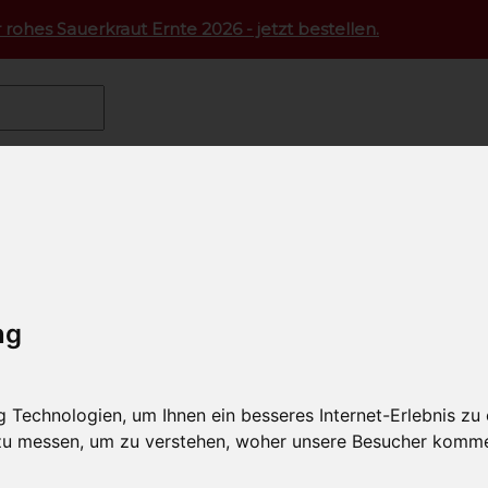
 rohes Sauerkraut Ernte 2026 - jetzt bestellen.
rmetfleisch
Bisonfleisch
Bison Entrecôte Premium Steaks
ntrecôte Premium Steaks ca. 1
l-Nummer: SAO1980
ng
Technologien, um Ihnen ein besseres Internet-Erlebnis zu
 zu messen, um zu verstehen, woher unsere Besucher komm