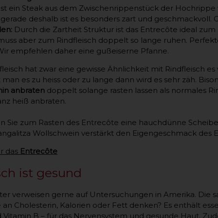
ist ein Steak aus dem Zwischenrippenstück der Hochrippe v
erade deshalb ist es besonders zart und geschmackvoll. Gr
len:
Durch die Zartheit Struktur ist das Entrecôte ideal zum
 muss aber zum Rindfleisch doppelt so lange ruhen. Perfek
 Wir empfehlen daher eine gußeiserne Pfanne.
leisch hat zwar eine gewisse Ähnlichkeit mit Rindfleisch e
 man es zu heiss oder zu lange dann wird es sehr zäh. Biso
min anbraten
doppelt solange rasten lassen als normales Ri
anz heiß anbraten.
 Sie zum Rasten des Entrecôte eine hauchdünne Scheibe 
ngalitza Wollschwein verstärkt den Eigengeschmack des E
r das
Entrecôte
sch ist gesund
ter verweisen gerne auf Untersuchungen in Amerika. Die s
an Cholesterin, Kalorien oder Fett denken? Es enthält esse
d Vitamin B – für das Nervensystem und gesunde Haut. Zudem