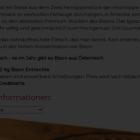
ist ein Steak aus dem Zwischenrippenstück der Hochrippe v
mack so wertvollen Fettauge durchzogen, in Amerika wird e
lt zu den absoluten Premium Stücken des Bisons. Das typ
ehr saftig und geschmacklich zum Hochgenuss. Grill Gourme
 das nährstoffreichste Fleisch, das man kennt. Kein anderes
u in der hohen Konzentration wie Bison.
isch - 4x im Jahr gibt es Bison aus Österreich
1,0 kg Bison Entrecôte​
ben sind erwartbare Schätzungen. Preis wird nach tatsäc
reditkarte
nformationen: