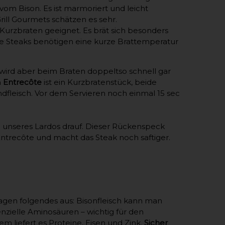
om Bison. Es ist marmoriert und leicht
ill Gourmets schätzen es sehr.
 Kurzbraten geeignet. Es brät sich besonders
te Steaks benötigen eine kurze Brattemperatur
s wird aber beim Braten doppeltso schnell gar
n
Entrecôte
ist ein Kurzbratenstück, beide
ndfleisch. Vor dem Servieren noch einmal 15 sec
unseres Lardos drauf. Dieser Rückenspeck
ntrecôte und macht das Steak noch saftiger.
agen folgendes aus: Bisonfleisch kann man
nzielle Aminosäuren – wichtig für den
 liefert es Proteine, Eisen und Zink.
Sicher