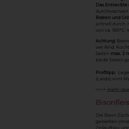
Das Entrecôte
durchwachsen g
Braten und Gril
schnell durch,
von ca. 180°C.
Achtung:
Bisonf
wie Rind. Kocht
Seiten
max. 2 
beide Seiten g
Profitipp:
Legen
(Lardo) vom Ma
>>>>
mehr übe
Bisonflei
Die Bison Züch
genießen ohne 
Zellaufbau, un