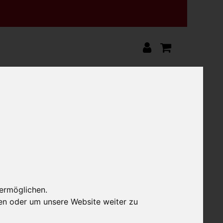
 ca. 1,0 kg
,0 kg
 ermöglichen.
en oder um unsere Website weiter zu