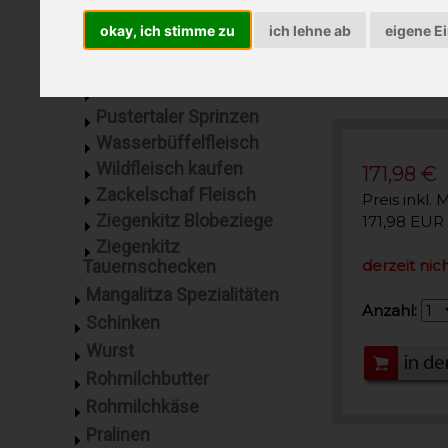
kaufen
okay, ich stimme zu
ich lehne ab
eigene E
Lammfleisch
Mangalitza Schwein
Milchlamm
Pustertaler Sprinzen
Wasserbüffelfleisch
Wildfleisch kaufen
171,98 €
Zackelschaf Fleisch
Preis inkl. 
Ziegenkitz Blobeziege
171,98 EUR
Ziegenkitz
Tauernschecken
derzeit nich
Mangalitza Spezialitäten
Anzahl:
Schinken
Wurst
Rohmilchbutter
Rohmilchkäse
Pralinen