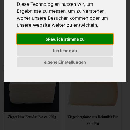
Diese Technologien nutzen wir, um
Ergebnisse zu messen, um zu verstehen,
woher unsere Besucher kommen oder um
unsere Website weiter zu entwickeln.
Ziegen Rohmilchbutter Bio 125g
ZiegeKuh Rohmilchbutter Bio 125g
okay, ich stimme zu
ich lehne ab
11,39 €
91,12€/kg
7,87 €
62,96€/kg
eigene Einstellungen
Stk.
in den Korb
Stk.
in den Korb
Ziegenkäse Feta Art Bio ca. 200g
Ziegenbergkäse aus Rohmilch Bio
ca. 200g