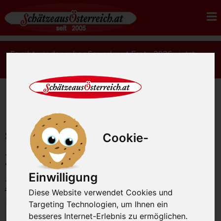
Es gibt wieder rohes Sauerkraut Ernte 2026 - jetzt
bestellen.
Cookie-
Startseite
Rohmilchkäse
Ziegenkäse
Ziegenkäse Bio
Einwilligung
Ziegenkäse
Diese Website verwendet Cookies und
Targeting Technologien, um Ihnen ein
besseres Internet-Erlebnis zu ermöglichen.