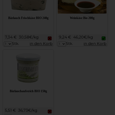
Bärlauch Frischkäse BIO 240g
Weinkäse Bio 200g
7,34 €
30,58€/kg
9,24 €
46,20€/kg
Stk.
in den Korb
Stk.
in den Korb
Bärlauchaufstrich BIO 150g
5,51 €
36,73€/kg