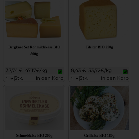
Bergkäse Set Rohmilchkäse BIO
Tilsiter BIO 250g
800g
37,74 €
47,17€/kg
8,43 €
33,72€/kg
Stk.
in den Korb
Stk.
in den Korb
Schmelzkäse BIO 200g
Grillkäse BIO 180g