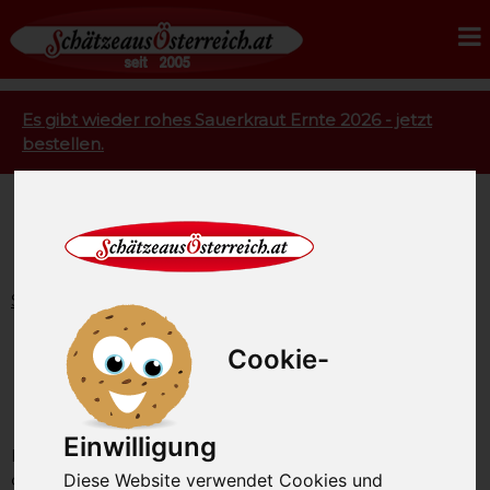
Es gibt wieder rohes Sauerkraut Ernte 2026 - jetzt
bestellen.
Startseite
Rohmilchkäse
Käse BIO
Bio Käse aus kleinen
Cookie-
Hofkäsereien
Einwilligung
Käse in hervorragender Bio Qualität aus der Avantgarde
Diese Website verwendet Cookies und
der österreichischen Hofkäsereien. Ausgesuchte Bio