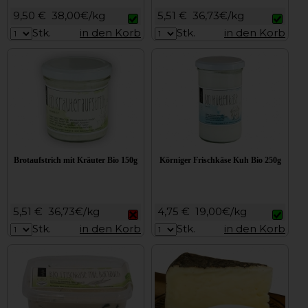
9,50 €
38,00€/kg
5,51 €
36,73€/kg
Stk.
in den Korb
Stk.
in den Korb
Brotaufstrich mit Kräuter Bio 150g
Körniger Frischkäse Kuh Bio 250g
5,51 €
36,73€/kg
4,75 €
19,00€/kg
Stk.
in den Korb
Stk.
in den Korb