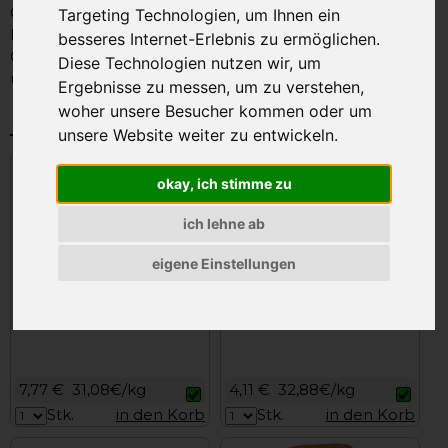
Gaumenfreuden beweisen eindrucksvoll die Hohe
Targeting Technologien, um Ihnen ein
Kunst der Käsemacher. Wenn auch Sie auf den
besseres Internet-Erlebnis zu ermöglichen.
Geschmack kommen wollen haben Sie bei uns eine
Diese Technologien nutzen wir, um
unglaubliche Vielfalt an Bio Käse zur Auswahl.
Ergebnisse zu messen, um zu verstehen,
woher unsere Besucher kommen oder um
Käse BIO
unsere Website weiter zu entwickeln.
okay, ich stimme zu
ich lehne ab
eigene Einstellungen
Kaspressknödel Bio 250g
Mozzarella BIO 125g
7,77 €
31,08€/kg
4,11 €
32,88€/kg
Stk.
in den Korb
Stk.
in den Korb