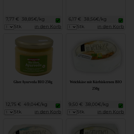
7,77 €
38,85€/kg
6,17 €
38,56€/kg
Stk.
in den Korb
Stk.
in den Korb
Ghee Ayurveda BIO 250g
Weichkäse mit Kürbiskernen BIO
250g
12,75 €
49,04€/kg
9,50 €
38,00€/kg
Stk.
in den Korb
Stk.
in den Korb