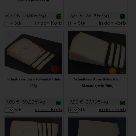
8,77 €
43,85€/kg
7,24 €
36,20€/kg
Stk.
in den Korb
Stk.
in den Korb
Schnittkäse Layla Rohmilch Chili
Schnittkäse Anna Rohmilch 3
200g
Monate gereift 200g
7,85 €
39,25€/kg
7,55 €
37,75€/kg
Stk.
in den Korb
Stk.
in den Korb