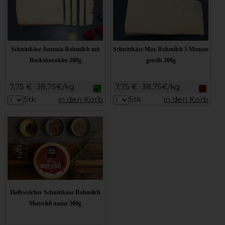
Schnittkäse Antonia Rohmilch mit
Schnittkäse Max Rohmilch 5 Monate
Bockshornklee 200g
gereift 200g
7,75 €
38,75€/kg
7,75 €
38,75€/kg
Stk.
in den Korb
Stk.
in den Korb
Halbweicher Schnittkäse Rohmilch
Mutschli natur 500g