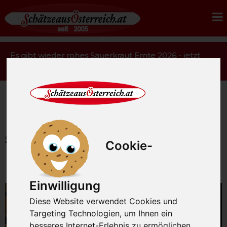
Es gibt wieder rohes Sauerkraut Ernte 2026 - jetzt
bestellen.
Startseite
Rohmilchkäse
Kasanova Almkäse
Cookie-
Im Felsenkeller gereift
Einwilligung
Diese Website verwendet Cookies und
Targeting Technologien, um Ihnen ein
besseres Internet-Erlebnis zu ermöglichen.