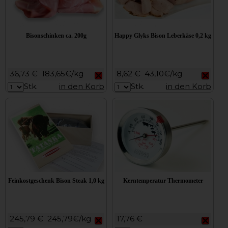
Bisonschinken ca. 200g
Happy Glyks Bison Leberkäse 0,2 kg
36,73 €
183,65€/kg
8,62 €
43,10€/kg
Stk.
in den Korb
Stk.
in den Korb
Feinkostgeschenk Bison Steak 1,0 kg
Kerntemperatur Thermometer
245,79 €
245,79€/kg
17,76 €