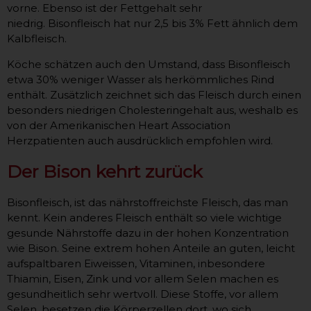
vorne. Ebenso ist der Fettgehalt sehr
niedrig. Bisonfleisch hat nur 2,5 bis 3% Fett ähnlich dem
Kalbfleisch.
Köche schätzen auch den Umstand, dass Bisonfleisch
etwa 30% weniger Wasser als herkömmliches Rind
enthält. Zusätzlich zeichnet sich das Fleisch durch einen
besonders niedrigen Cholesteringehalt aus, weshalb es
von der Amerikanischen Heart Association
Herzpatienten auch ausdrücklich empfohlen wird.
Der Bison kehrt zurück
Bisonfleisch, ist das nährstoffreichste Fleisch, das man
kennt. Kein anderes Fleisch enthält so viele wichtige
gesunde Nährstoffe dazu in der hohen Konzentration
wie Bison. Seine extrem hohen Anteile an guten, leicht
aufspaltbaren Eiweissen, Vitaminen, inbesondere
Thiamin, Eisen, Zink und vor allem Selen machen es
gesundheitlich sehr wertvoll. Diese Stoffe, vor allem
Selen, besetzen die Körperzellen dort, wo sich