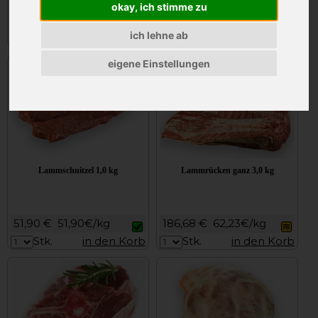
okay, ich stimme zu
101,52 €
101,52€/kg
61,14 €
61,14€/kg
ich lehne ab
Stk.
in den Korb
Stk.
in den Korb
eigene Einstellungen
Lammschnitzel 1,0 kg
Lammrücken ganz 3,0 kg
51,90 €
51,90€/kg
186,68 €
62,23€/kg
Stk.
in den Korb
Stk.
in den Korb