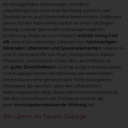
ein einzigartiges, zartwürziges und doch
unaufdringliches Aroma ist feinfasrig und sehr zart.
Deshalb ist es auch besonders bekömmlich. Aufgrund
seines hohen Nährwertes liefert es einen wichtigen
Beitrag zu einer gesunden und ausgewogenen
Ernährung. Mageres Lammfleisch
enthält wenig Fett
4%
und ist ein wertvoller Lieferant von
hochwertigen
Mineralien, Vitaminen und Spurenelementen
. Vitamin A
und D, Mineralstoffe wie Eisen, Mangnesium, Kalium
Phosphor und Kalzium. Unser Bio Lammfleisch ist
ein
guter Eiweißlieferant
und hat aufgrund eines guten
und ausgeglichenen Verhältnisses der essenziellen
Aminosäuren eine generell sehr hohe biologische
Wertigkeit die deutlich über den pflanzlichen
Nahrungsquellen liegt. Besonders hervorzuheben ist
das Bio Lammfleisch viel Orotsäure enthält die
eine
immunsystemstärkende Wirkung
hat.
Bio Lamm im Tauern Gebirge