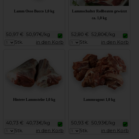
Lamm Osso Bucco 1,0 kg
Lammschulter Rollbraten gewürzt
ca. 1,0 kg
50,97 €
50,97€/kg
52,80 €
52,80€/kg
Stk.
in den Korb
Stk.
in den Korb
Hintere Lammstelze 1,0 kg
Lammragout 1,0 kg
40,73 €
40,73€/kg
50,93 €
50,93€/kg
Stk.
in den Korb
Stk.
in den Korb