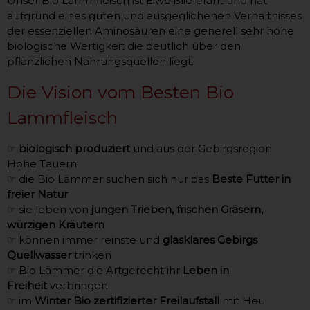
Unser Bio Lammfleisch ist Eiweißlieferant und hat
aufgrund eines guten und ausgeglichenen Verhältnisses
der essenziellen Aminosäuren eine generell sehr hohe
biologische Wertigkeit die deutlich über den
pflanzlichen Nahrungsquellen liegt.
Die Vision vom Besten Bio
Lammfleisch
☞
biologisch produziert
und aus der Gebirgsregion
Hohe Tauern
☞ die Bio Lämmer suchen sich nur das
Beste Futter in
freier Natur
☞ sie leben von
jungen Trieben, frischen Gräsern,
würzigen Kräutern
☞ können immer reinste und
glasklares Gebirgs
Quellwasser
trinken
☞ Bio Lämmer die Artgerecht ihr
Leben in
Freiheit
verbringen
☞ im
Winter Bio zertifizierter Freilaufstall
mit Heu