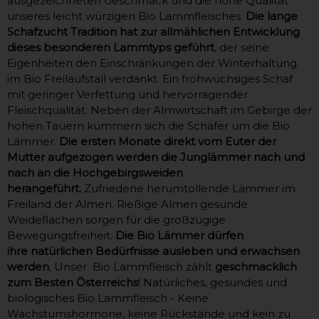
ausgezeichneten Geschmack und die hohe Qualität
unseres leicht würzigen Bio Lammfleisches.
Die lange
Schafzucht Tradition hat zur allmählichen Entwicklung
dieses besonderen Lammtyps geführt
, der seine
Eigenheiten den Einschränkungen der Winterhaltung
im Bio Freilaufstall verdankt. Ein frohwüchsiges Schaf
mit geringer Verfettung und hervorragender
Fleischqualität. Neben der Almwirtschaft im Gebirge der
hohen Tauern kümmern sich die Schäfer um die Bio
Lämmer.
Die ersten Monate direkt vom Euter der
Mutter aufgezogen werden die Junglämmer nach und
nach an die Hochgebirgsweiden
herangeführt.
Zufriedene herumtollende Lämmer im
Freiland der Almen. Rießige Almen gesunde
Weideflächen sorgen für die großzügige
Bewegungsfreiheit.
Die Bio Lämmer dürfen
ihre natürlichen Bedürfnisse ausleben und erwachsen
werden
. Unser Bio Lammfleisch zählt
geschmacklich
zum Besten Österreichs
! Natürliches, gesundes und
biologisches Bio Lammfleisch - Keine
Wachstumshormone, keine Rückstände und kein zu