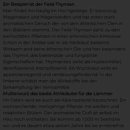
Ein Besipiel ist der Feld-Thymian
Man findet ihn häufig im Hochgebirge. Er bevorzug
Magerrasen und Magerweiden und hat einen stark
aromatischen Geruch der von den ätherischen Ölen in
den Blättern stammt. Der Feld-Thymian zählt zu den
wertvollsten Pflanzen in einer artenreichen Almwiese.
Schon in der Antike war er als Heilkraut bekannt.
Wirksam sind seine ätherischen Öle und hier besonders
das Thymol, das bakterizide und fungidzide
Eigenschaften hat. Thymiantee wirkt als Hustenmittel,
desinfizierend, krampflösend. Als Würzkraut wirkt es
appetitanregend und verdauungsfördernd. In der
Imkerei schätzt man die Wirkstoffe bei der
Bekämpfung der Varroamilbe.
Mutterwurz das beste Almkräutel für die Lämmer
Im Osten wird sie auch als Alpenpetersil bezeichnet. Ein
wohlriechende, mehrjährige Pflanze mit weißen und
rosa/roten Blüten. Der aromatische Duft ist selbst im
Heu noch enthalten. Sie kommt ab 1.000 m Seehöhe
vor und es dauert etwa sieben Jahre bis sie erntereif ist.