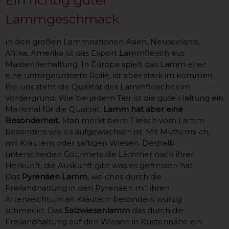
Ein richtig guter
Lammgeschmack
In den großen Lammnationen Asien, Neuseeland,
Afrika, Amerika ist das Export Lammfleisch aus
Massentierhaltung. In Europa spielt das Lamm eher
eine untergeordnete Rolle, ist aber stark im kommen.
Bei uns steht die Qualität des Lammfleisches im
Vordergrund. Wie bei jedem Tier ist die gute Haltung ein
Merkmal für die Qualität.
Lamm hat aber eine
Besonderheit.
Man merkt beim Fleisch vom Lamm
besonders wie es aufgewachsen ist. Mit Muttermilch,
mit Kräutern oder saftigen Wiesen. Deshalb
unterscheiden Gourmets die Lämmer nach ihrer
Herkunft, die Auskunft gibt was es gefressen hat.
Das
Pyrenäen Lamm
, welches durch die
Freilandhaltung in den Pyrenäen mit ihren
Artenreichtum an Kräutern besonders würzig
schmeckt. Das
Salzwiesenlamm
das durch die
Freilandhaltung auf den Wiesen in Küstennähe ein