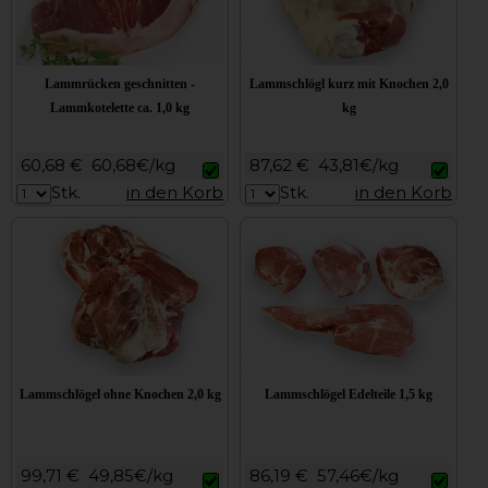
Lammrücken geschnitten -
Lammschlögl kurz mit Knochen 2,0
Lammkotelette ca. 1,0 kg
kg
60,68 €
60,68€/kg
87,62 €
43,81€/kg
Stk.
in den Korb
Stk.
in den Korb
Lammschlögel ohne Knochen 2,0 kg
Lammschlögel Edelteile 1,5 kg
99,71 €
49,85€/kg
86,19 €
57,46€/kg