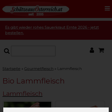
Es gibt wieder rohes Sauerkraut Ernte 2026 - jetzt
bestellen.
Startseite
Gourmetfleisch
Lammfleisch
Bio Lammfleisch
Lammfleisch