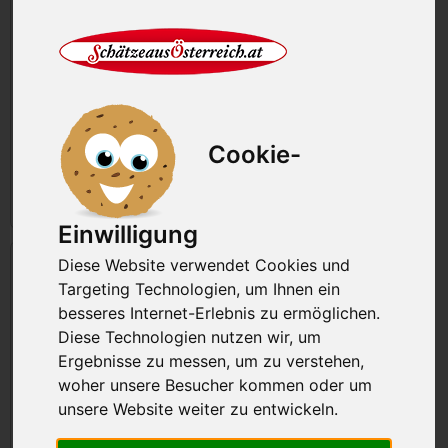
Lammkrone ca 1,0 kg
Rückenfilet vom Lamm 1,0 kg
Cookie-
93,26 €
93,26€/kg
101,52 €
101,52€/kg
Stk.
in den Korb
Stk.
in den Korb
Einwilligung
Diese Website verwendet Cookies und
Targeting Technologien, um Ihnen ein
besseres Internet-Erlebnis zu ermöglichen.
Diese Technologien nutzen wir, um
Ergebnisse zu messen, um zu verstehen,
woher unsere Besucher kommen oder um
Lammfilet und Lammlachse 1,0 kg
Lammkotelett BIO 1,0 kg
unsere Website weiter zu entwickeln.