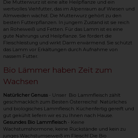
Die Mutterwurz ist eine alte Heilpflanze und ein
wertvolles Viehfutter, das im Alpenraum auf Wiesen und
Almweiden wächst. Die Mutterwurz gehört zu den
besten Futterpflanzen. In jungem Zustand ist sie reich
an Roheiweiß und Fetten. Für das Lamm ist es eine
gute Nahrungs und Heilpflanze. Sie fördert die
Fleischleistung und wirkt Darm erwärmend. Sie schützt
das Lamm vor Erkältungen durch Aufnahme von
nassem Futter.
Bio Lämmer haben Zeit zum
Wachsen
Natürlicher Genuss
- Unser Bio Lammfleisch zählt
geschmacklich zum Besten Österreichs! Natürliches
und biologisches Lammfleisch. Küchenfertig gereift und
gut gekühlt liefern wir es zu Ihnen nach Hause.
Gesundes Bio Lammfleisch
- Keine
Wachstumshormone, keine Rückstände und kein zu
junges Wachstumseiweiß im Fleisch! Die Bio