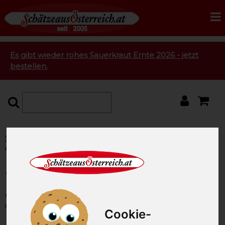
Es gibt wieder rohes Sauerkraut Ernte 2026 - jetzt
bestellen.
Startseite
Geflügel vom Bauernhof
Geflügel kaufen
Chicken Wings ca.1,0 kg
Chicken Wings ca.1,0 kg
unsere Artikel-Nummer: SAO2295
Gewicht: 1000g
Cookie-