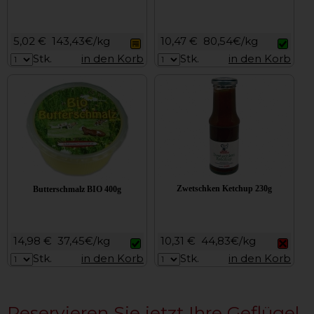
5,02 €
143,43€/kg
10,47 €
80,54€/kg
Stk.
in den Korb
Stk.
in den Korb
Zwetschken Ketchup 230g
Butterschmalz BIO 400g
14,98 €
37,45€/kg
10,31 €
44,83€/kg
Stk.
in den Korb
Stk.
in den Korb
Reservieren Sie jetzt Ihre Geflügel