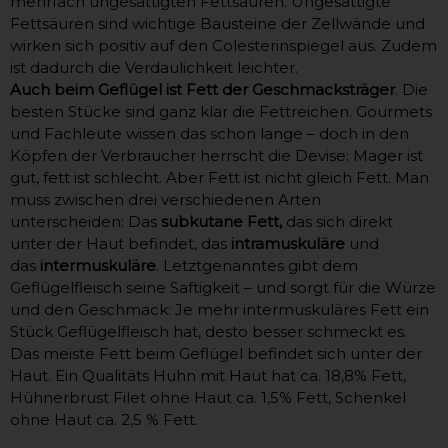
mehrfach ungesättigten Fettsäuren. Ungesättigte
Fettsäuren sind wichtige Bausteine der Zellwände und
wirken sich positiv auf den Colesterinspiegel aus. Zudem
ist dadurch die Verdaulichkeit leichter.
Auch beim Geflügel ist Fett der Geschmacksträger
. Die
besten Stücke sind ganz klar die Fettreichen. Gourmets
und Fachleute wissen das schon lange – doch in den
Köpfen der Verbraucher herrscht die Devise: Mager ist
gut, fett ist schlecht. Aber Fett ist nicht gleich Fett. Man
muss zwischen drei verschiedenen Arten
unterscheiden: Das
subkutane Fett,
das sich direkt
unter der Haut befindet, das
intramuskuläre
und
das
intermuskuläre
. Letztgenanntes gibt dem
Geflügelfleisch seine Saftigkeit – und sorgt für die Würze
und den Geschmack: Je mehr intermuskuläres Fett ein
Stück Geflügelfleisch hat, desto besser schmeckt es.
Das meiste Fett beim Geflügel befindet sich unter der
Haut. Ein Qualitäts Huhn mit Haut hat ca. 18,8% Fett,
Hühnerbrust Filet ohne Haut ca. 1,5% Fett, Schenkel
ohne Haut ca. 2,5 % Fett.