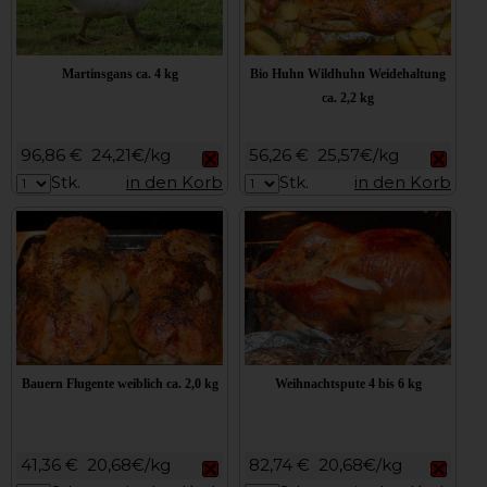
Martinsgans ca. 4 kg
Bio Huhn Wildhuhn Weidehaltung
ca. 2,2 kg
96,86 €
24,21€/kg
56,26 €
25,57€/kg
Stk.
in den Korb
Stk.
in den Korb
Bauern Flugente weiblich ca. 2,0 kg
Weihnachtspute 4 bis 6 kg
41,36 €
20,68€/kg
82,74 €
20,68€/kg