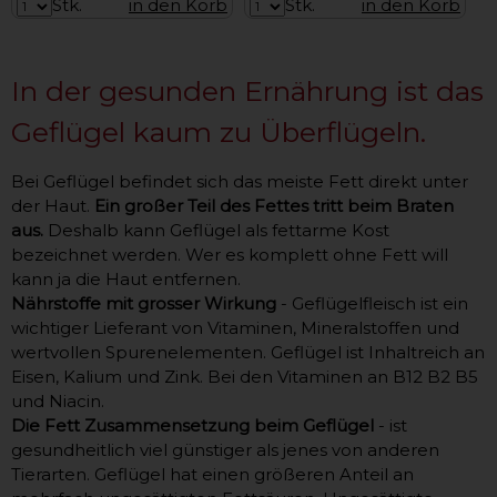
Stk.
in den Korb
Stk.
in den Korb
In der gesunden Ernährung ist das
Geflügel kaum zu Überflügeln.
Bei Geflügel befindet sich das meiste Fett direkt unter
der Haut.
Ein großer Teil des Fettes tritt beim Braten
aus.
Deshalb kann Geflügel als fettarme Kost
bezeichnet werden. Wer es komplett ohne Fett will
kann ja die Haut entfernen.
Nährstoffe mit grosser Wirkung
- Geflügelfleisch ist ein
wichtiger Lieferant von Vitaminen, Mineralstoffen und
wertvollen Spurenelementen. Geflügel ist Inhaltreich an
Eisen, Kalium und Zink. Bei den Vitaminen an B12 B2 B5
und Niacin.
Die
Fett Zusammensetzung beim Geflügel
- ist
gesundheitlich viel günstiger als jenes von anderen
Tierarten. Geflügel hat einen größeren Anteil an