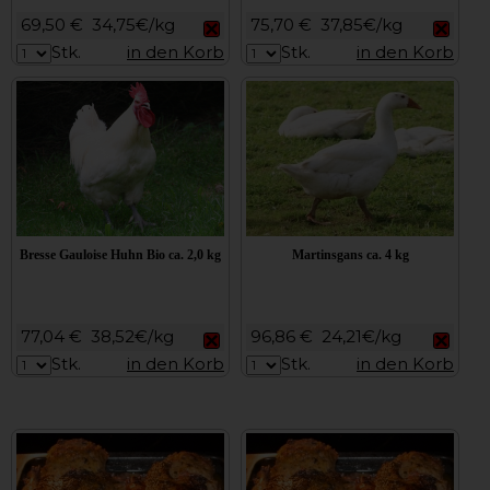
69,50 €
34,75€/kg
75,70 €
37,85€/kg
Stk.
in den Korb
Stk.
in den Korb
Bresse Gauloise Huhn Bio ca. 2,0 kg
Martinsgans ca. 4 kg
77,04 €
38,52€/kg
96,86 €
24,21€/kg
Stk.
in den Korb
Stk.
in den Korb