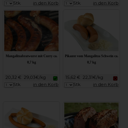
Stk.
in den Korb
Stk.
in den Korb
Mangalitzabratwurst mit Curry ca.
Pikante vom Mangalitza Schwein ca.
0,7 kg
0,7 kg
20,32 €
29,03€/kg
15,62 €
22,31€/kg
Stk.
in den Korb
Stk.
in den Korb