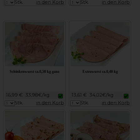
Stk.
in den Korb
Stk.
in den Korb
Schinkenwurst ca.0,50 kg ganz
Extrawurst ca.0,40 kg
16,99 €
33,98€/kg
13,61 €
34,02€/kg
Stk.
in den Korb
Stk.
in den Korb