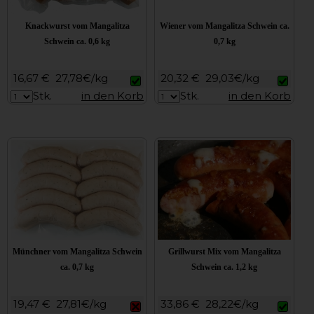
Knackwurst vom Mangalitza
Wiener vom Mangalitza Schwein ca.
Schwein ca. 0,6 kg
0,7 kg
16,67 €
27,78€/kg
20,32 €
29,03€/kg
Stk.
in den Korb
Stk.
in den Korb
Münchner vom Mangalitza Schwein
Grillwurst Mix vom Mangalitza
ca. 0,7 kg
Schwein ca. 1,2 kg
19,47 €
27,81€/kg
33,86 €
28,22€/kg