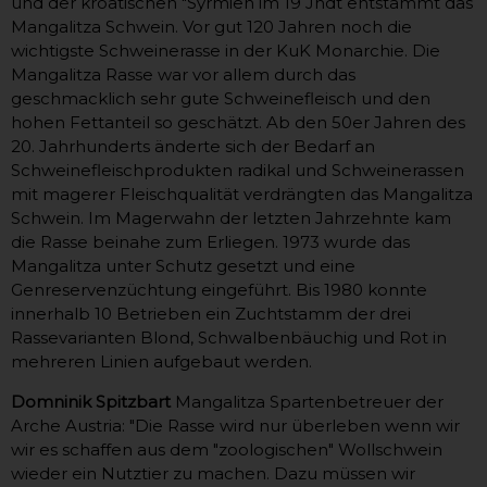
und der kroatischen "Syrmien im 19 Jhdt entstammt das
Mangalitza Schwein. Vor gut 120 Jahren noch die
wichtigste Schweinerasse in der KuK Monarchie. Die
Mangalitza Rasse war vor allem durch das
geschmacklich sehr gute Schweinefleisch und den
hohen Fettanteil so geschätzt. Ab den 50er Jahren des
20. Jahrhunderts änderte sich der Bedarf an
Schweinefleischprodukten radikal und Schweinerassen
mit magerer Fleischqualität verdrängten das Mangalitza
Schwein. Im Magerwahn der letzten Jahrzehnte kam
die Rasse beinahe zum Erliegen. 1973 wurde das
Mangalitza unter Schutz gesetzt und eine
Genreservenzüchtung eingeführt. Bis 1980 konnte
innerhalb 10 Betrieben ein Zuchtstamm der drei
Rassevarianten Blond, Schwalbenbäuchig und Rot in
mehreren Linien aufgebaut werden.
Domninik Spitzbart
Mangalitza Spartenbetreuer der
Arche Austria: "Die Rasse wird nur überleben wenn wir
wir es schaffen aus dem "zoologischen" Wollschwein
wieder ein Nutztier zu machen. Dazu müssen wir