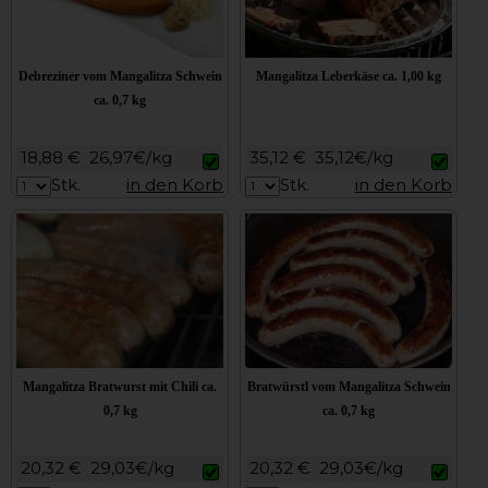
Debreziner vom Mangalitza Schwein
Mangalitza Leberkäse ca. 1,00 kg
ca. 0,7 kg
18,88 €
26,97€/kg
35,12 €
35,12€/kg
Stk.
in den Korb
Stk.
in den Korb
Mangalitza Bratwurst mit Chili ca.
Bratwürstl vom Mangalitza Schwein
0,7 kg
ca. 0,7 kg
20,32 €
29,03€/kg
20,32 €
29,03€/kg