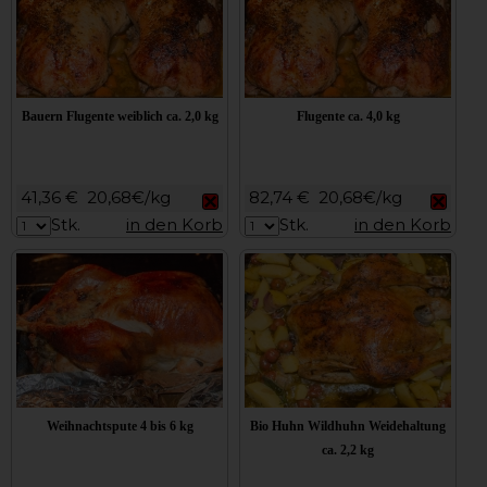
Bauern Flugente weiblich ca. 2,0 kg
Flugente ca. 4,0 kg
41,36 €
20,68€/kg
82,74 €
20,68€/kg
Stk.
in den Korb
Stk.
in den Korb
Weihnachtspute 4 bis 6 kg
Bio Huhn Wildhuhn Weidehaltung
ca. 2,2 kg