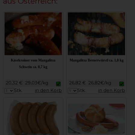
aus Österreich:
Käsekrainer vom Mangalitza
Mangalitza Bernerwürstl ca. 1,0 kg
Schwein ca. 0,7 kg
20,32 €
29,03€/kg
26,82 €
26,82€/kg
Stk.
in den Korb
Stk.
in den Korb