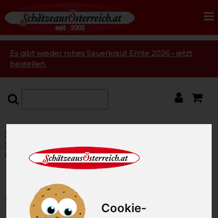
Es gibt wieder rohes Sauerkraut Ernte 2026 - jetzt
bestellen.
Startseite
Mangalitza Spezialitäten
Mangalitza Grill
Spezialitäten
Käsekrainer vom Mangalitza Schwein ca.
0,7 kg
Käsekrainer vom Mangalitza
Schwein ca. 0,7 kg
Cookie-