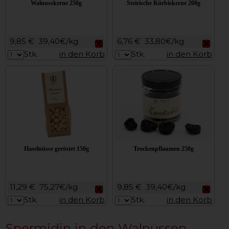
Walnusskerne 250g
Steirische Kürbiskerne 200g
9,85 €
39,40€/kg
6,76 €
33,80€/kg
Stk.
in den Korb
Stk.
in den Korb
Haselnüsse geröstet 150g
Trockenpflaumen 250g
11,29 €
75,27€/kg
9,85 €
39,40€/kg
Stk.
in den Korb
Stk.
in den Korb
Spermidin in den Walnüssen