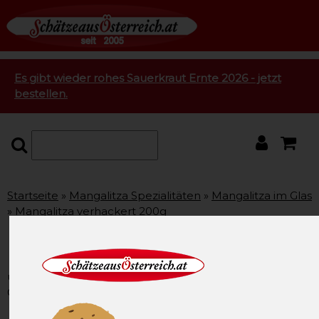
Es gibt wieder rohes Sauerkraut Ernte 2026 - jetzt
bestellen.
Startseite
Mangalitza Spezialitäten
Mangalitza im Glas
Mangalitza verhackert 200g
Mangalitza verhackert 200g
unsere Artikel-Nummer: SAO2092
Gewicht: 200g