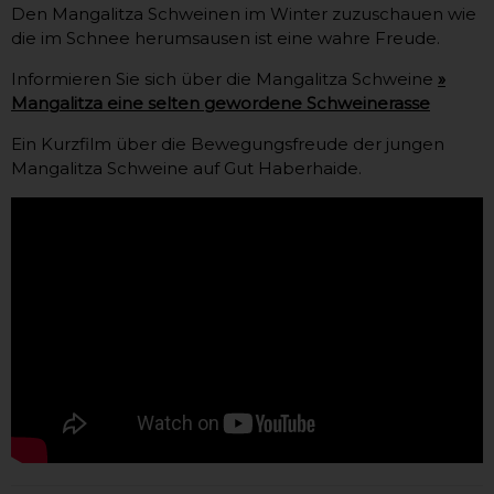
Den Mangalitza Schweinen im Winter zuzuschauen wie
die im Schnee herumsausen ist eine wahre Freude.
Informieren Sie sich über die Mangalitza Schweine
»
Mangalitza eine selten gewordene Schweinerasse
Ein Kurzfilm über die Bewegungsfreude der jungen
Mangalitza Schweine auf Gut Haberhaide.