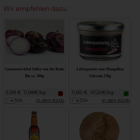
Wir empfehlen dazu:
Gourmetzwiebel Süßer von der Krim
Leberpastete vom Mangalitza
Bio ca. 500g
Schwein 250g
5,99 €
11,98€/kg
11,80 €
47,20€/kg
Stk.
in den Korb
Stk.
in den Korb