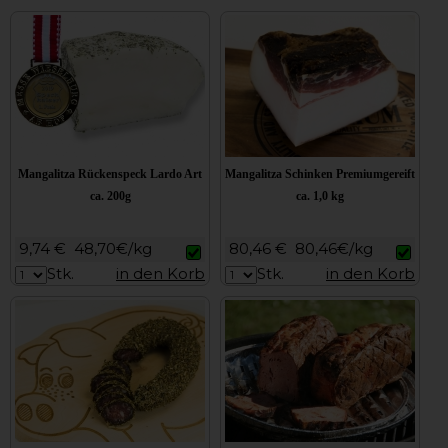
Mangalitza Rückenspeck Lardo Art
Mangalitza Schinken Premiumgereift
ca. 200g
ca. 1,0 kg
9,74 €
48,70€/kg
80,46 €
80,46€/kg
Stk.
in den Korb
Stk.
in den Korb