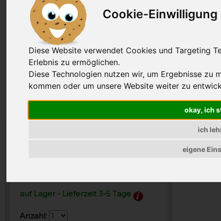
Cookie-Einwilligung
Diese Website verwendet Cookies und Targeting Tec
Erlebnis zu ermöglichen.
Diese Technologien nutzen wir, um Ergebnisse zu 
kommen oder um unsere Website weiter zu entwick
okay, ich 
ich le
10,02 €
eigene Ein
Preis inkl. MwSt., zzgl. VSK
50,10 EUR pro kg
auf Lager - Lieferzeit 3-5 Tage
Anzahl: