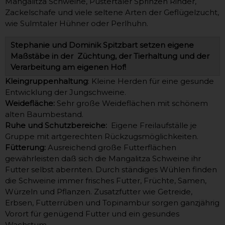
Mangalitza Schweine, Pustertaler Sprinzen Rinder,
Zackelschafe und viele seltene Arten der Geflügelzucht,
wie Sulmtaler Hühner oder Perlhuhn.
Stephanie und Dominik Spitzbart setzen eigene
Maßstäbe in der Züchtung, der Tierhaltung und der
Verarbeitung am eigenen Hof!
Kleingruppenhaltung
: Kleine Herden für eine gesunde
Entwicklung der Jungschweine.
Weidefläche:
Sehr große Weideflächen mit schönem
alten Baumbestand.
Ruhe und Schutzbereiche:
Eigene Freilaufställe je
Gruppe mit artgerechten Rückzugsmöglichkeiten.
Fütterung:
Ausreichend große Futterflächen
gewährleisten daß sich die Mangalitza Schweine ihr
Futter selbst abernten. Durch ständiges Wühlen finden
die Schweine immer frisches Futter, Früchte, Samen,
Würzeln und Pflanzen. Zusatzfutter wie Getreide,
Erbsen, Futterrüben und Topinambur sorgen ganzjährig
Vorort für genügend Futter und ein gesundes
Wachstum.