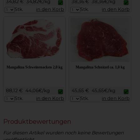
34,82 €
34,82€/kg
38,36 €
38,36€/kg
Stk.
in den Korb
Stk.
in den Korb
Mangalitza Schweinenacken 2,0 kg
Mangalitza Schnitzel ca. 1,0 kg
88,12 €
44,06€/kg
45,65 €
45,65€/kg
Stk.
in den Korb
Stk.
in den Korb
Produktbewertungen
Für diesen Artikel wurden noch keine Bewertungen
veröffentlicht.