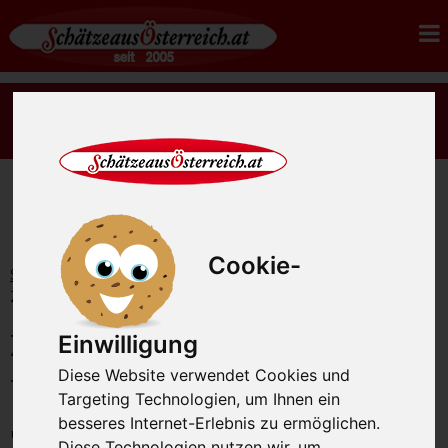
Es gibt wieder rohes Sauerkraut Ernte 2026 - jetzt
bestellen.
Cookie-
Startseite
Gourmetfleisch
Zackelschaf Fleisch
Zackelschaf Osso Buco ca. 1,0 kg
Zackelschaf Osso Buco ca.
Einwilligung
Diese Website verwendet Cookies und
1,0 kg
Targeting Technologien, um Ihnen ein
besseres Internet-Erlebnis zu ermöglichen.
unsere Artikel-Nummer: SAO1423
Diese Technologien nutzen wir, um