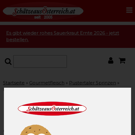
Es gibt wieder rohes Sauerkraut Ernte 2026 - jetzt
bestellen.
Startseite
Gourmetfleisch
Pustertaler Sprinzen
Pustertaler Sprinzen Hüftsteak ca. 1,0 kg
Pustertaler Sprinzen
Hüftsteak ca. 1,0 kg
unsere Artikel-Nummer: SAO1988