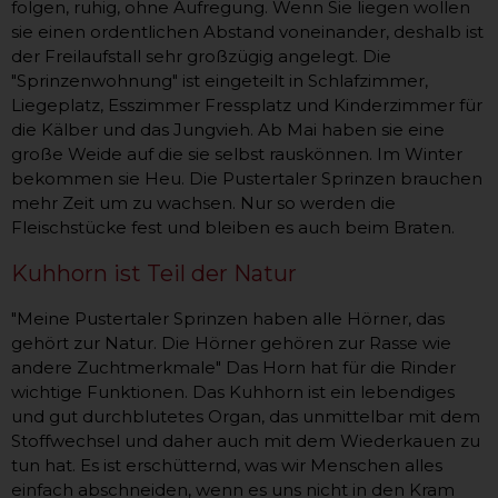
folgen, ruhig, ohne Aufregung. Wenn Sie liegen wollen
sie einen ordentlichen Abstand voneinander, deshalb ist
der Freilaufstall sehr großzügig angelegt. Die
"Sprinzenwohnung" ist eingeteilt in Schlafzimmer,
Liegeplatz, Esszimmer Fressplatz und Kinderzimmer für
die Kälber und das Jungvieh. Ab Mai haben sie eine
große Weide auf die sie selbst rauskönnen. Im Winter
bekommen sie Heu. Die Pustertaler Sprinzen brauchen
mehr Zeit um zu wachsen. Nur so werden die
Fleischstücke fest und bleiben es auch beim Braten.
Kuhhorn ist Teil der Natur
"Meine Pustertaler Sprinzen haben alle Hörner, das
gehört zur Natur. Die Hörner gehören zur Rasse wie
andere Zuchtmerkmale" Das Horn hat für die Rinder
wichtige Funktionen. Das Kuhhorn ist ein lebendiges
und gut durchblutetes Organ, das unmittelbar mit dem
Stoffwechsel und daher auch mit dem Wiederkauen zu
tun hat. Es ist erschütternd, was wir Menschen alles
einfach abschneiden, wenn es uns nicht in den Kram