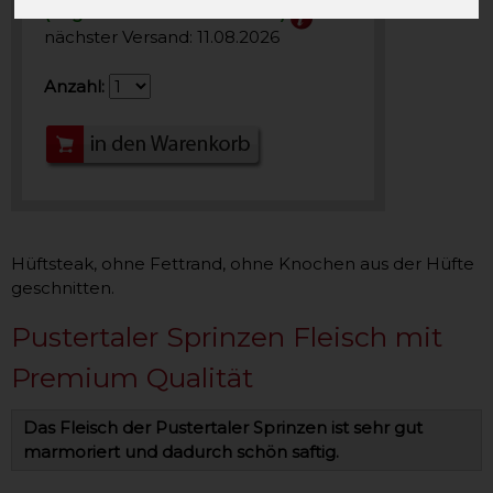
(ungerade Kalenderwochen)
nächster Versand: 11.08.2026
Anzahl:
Hüftsteak, ohne Fettrand, ohne Knochen aus der Hüfte
geschnitten.
Pustertaler Sprinzen Fleisch mit
Premium Qualität
Das Fleisch der Pustertaler Sprinzen ist sehr gut
marmoriert und dadurch schön saftig.