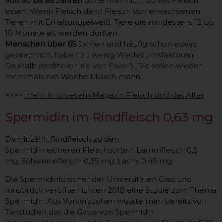
Von 50 bis 65 Jahren
sollte man nicht zu viel Fleisch
essen. Wenn Fleisch dann Fleisch von erwachsenen
Tieren mit Erhaltungseiweiß. Tiere die mindestens 12 bis
18 Monate alt werden durften.
Menschen über 65
Jahren sind häufig schon etwas
gebrechlich, haben zu wenig Wachstumsfaktoren.
Deshalb profitieren sie von Eiweiß. Die sollen wieder
mehrmals pro Woche Fleisch essen.
>>>>
mehr in unserem Magazin Fleisch und das Alter
Spermidin im Rindfleisch 0,63 mg
Damit zählt Rindfleisch zu den
Spermidinreicheren Fleischsorten. Lammfleisch 0,5
mg, Schweinefleisch 0,35 mg, Lachs 0,45 mg.
Die Spermidinforscher der Universitäten Graz und
Innsbruck veröfftenlichten 2018 eine Studie zum Thema
Spermidin. Aus Vorversuchen wusste man bereits von
Tierstudien das die Gabe von Spermidin