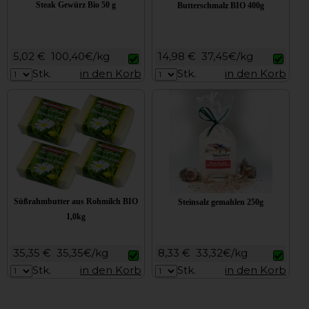
Steak Gewürz Bio 50 g
Butterschmalz BIO 400g
5,02 €
100,40€/kg
14,98 €
37,45€/kg
Stk.
in den Korb
Stk.
in den Korb
Süßrahmbutter aus Rohmilch BIO
Steinsalz gemahlen 250g
1,0kg
35,35 €
35,35€/kg
8,33 €
33,32€/kg
Stk.
in den Korb
Stk.
in den Korb