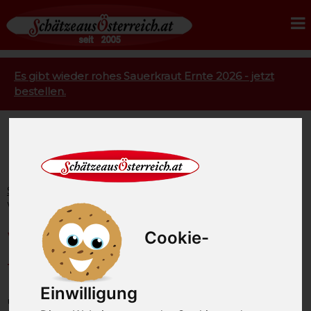
Es gibt wieder rohes Sauerkraut Ernte 2026 - jetzt
bestellen.
Startseite
Gourmetfleisch
Wasserbüffelfleisch
Wasserbüffel Roastbeef ca. 1,0 kg
Wasserbüffel Roastbeef ca.
Cookie-
1,0 kg
Einwilligung
unsere Artikel-Nummer: SAO1991