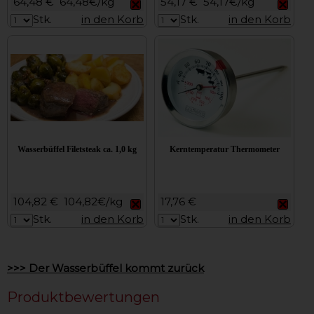
64,48 €
64,48€/kg
54,17 €
54,17€/kg
Stk.
in den Korb
Stk.
in den Korb
Wasserbüffel Filetsteak ca. 1,0 kg
Kerntemperatur Thermometer
104,82 €
104,82€/kg
17,76 €
Stk.
in den Korb
Stk.
in den Korb
>>> Der Wasserbüffel kommt zurück
Produktbewertungen