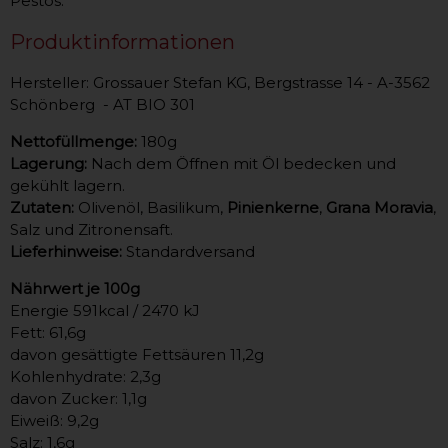
Pestos.
Produktinformationen
Hersteller: Grossauer Stefan KG, Bergstrasse 14 - A-3562
Schönberg - AT BIO 301
Nettofüllmenge:
180g
Lagerung:
Nach dem Öffnen mit Öl bedecken und
gekühlt lagern.
Zutaten:
Olivenöl, Basilikum,
Pinienkerne
,
Grana Moravia
,
Salz und Zitronensaft.
Lieferhinweise:
Standardversand
Nährwert je 100g
Energie 591kcal / 2470 kJ
Fett: 61,6g
davon gesättigte Fettsäuren 11,2g
Kohlenhydrate: 2,3g
davon Zucker: 1,1g
Eiweiß: 9,2g
Salz: 1,6g