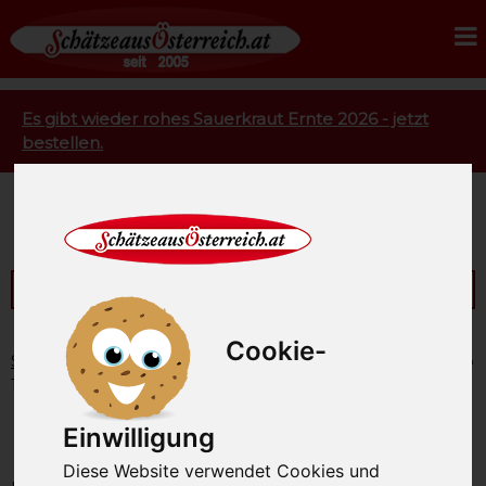
Es gibt wieder rohes Sauerkraut Ernte 2026 - jetzt
bestellen.
Dieser Artikel ist zur Zeit nicht verfügbar!
Cookie-
Startseite
Feinkost
Grossauer Pesto
Basilikum Pesto
180g
Basilikum Pesto 180g
Einwilligung
Diese Website verwendet Cookies und
unsere Artikel-Nummer: SAO1189