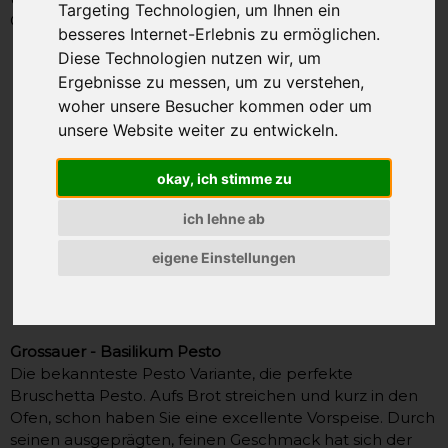
Targeting Technologien, um Ihnen ein
Gewicht: 180g
besseres Internet-Erlebnis zu ermöglichen.
Diese Technologien nutzen wir, um
Ergebnisse zu messen, um zu verstehen,
woher unsere Besucher kommen oder um
unsere Website weiter zu entwickeln.
okay, ich stimme zu
ich lehne ab
eigene Einstellungen
Grossauer - Basilikum Pesto
Die bekannteste Pesto Variante, die perfekte
Bruschetta Pesto. Aufs Brot streichen und kurz in den
Ofen, schon haben Sie eine excellente Vorspeise. Durch
seinen ausgeprägten, feinen Geschmack hat sich der