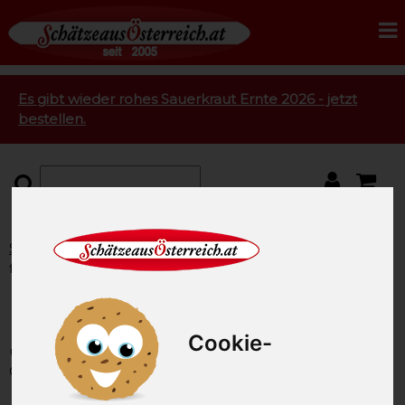
Es gibt wieder rohes Sauerkraut Ernte 2026 - jetzt
bestellen.
Startseite
Feinkost
Reis vom Bauernhof
Reisgrieß
fein 500g
Reisgrieß fein 500g
Cookie-
unsere Artikel-Nummer: SAO2698
Gewicht: 500g