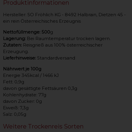
Produktinformationen
Hersteller: SO Fröhlich KG - 8492 Halbrain, Dietzen 45 -
ein rein Österreichisches Erzeugnis
Nettofüllmenge: 500
g
Lagerung:
Bei Raumtemperatur trocken lagern.
Zutaten:
Reisgrieß aus 100% österreichischer
Erzeugung.
Lieferhinweise:
Standardversand
Nährwert je 100g
Energie 345kcal / 1466 kJ
Fett: 0,9g
davon gesättigte Fettsäuren 0,3g
Kohlenhydrate: 77g
davon Zucker: 0g
Eiweiß: 7,3g
Salz: 0,05g
Weitere Trockenreis Sorten