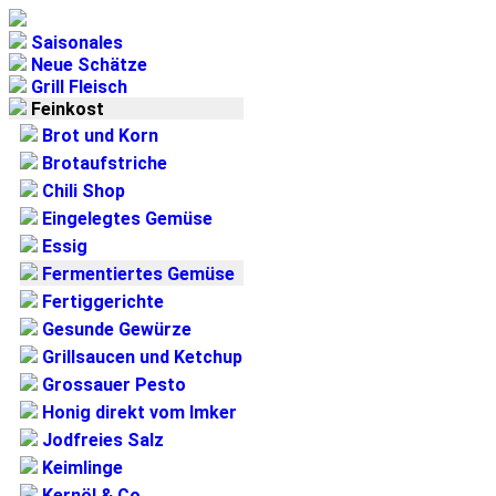
Saisonales
Neue Schätze
Grill Fleisch
Feinkost
Brot und Korn
Brotaufstriche
Chili Shop
Eingelegtes Gemüse
Essig
Fermentiertes Gemüse
Fertiggerichte
Gesunde Gewürze
Grillsaucen und Ketchup
Grossauer Pesto
Honig direkt vom Imker
Jodfreies Salz
Keimlinge
Kernöl & Co