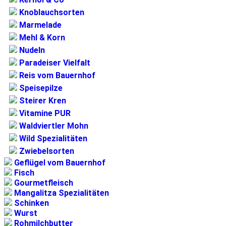
Knoblauchsorten
Marmelade
Mehl & Korn
Nudeln
Paradeiser Vielfalt
Reis vom Bauernhof
Speisepilze
Steirer Kren
Vitamine PUR
Waldviertler Mohn
Wild Spezialitäten
Zwiebelsorten
Geflügel vom Bauernhof
Fisch
Gourmetfleisch
Mangalitza Spezialitäten
Schinken
Wurst
Rohmilchbutter