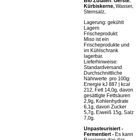
Bio Zutaten
:
Gerste
,
Kürbiskerne,
Wasser,
Steinsalz,
Lagerung: gekühlt
Lagern
Frischeprodukt:
Miso ist ein
Frischeprodukte und
im Kühlschrank
lagerbar.
Lieferhinweise:
Standardversand
Durchschnittliche
Nährwerte pro 100g:
Energie kJ 887 | kcal
212, Fett 14,0g, davon
gesättigte Fettsäuren
2,9g, Kohlenhydrate
6,1g, davon Zucker
5,7g, Eiweiß 15g, Salz
7,0g.
Unpasteurisiert -
Fermentiert -
Es kann
Passieren das das