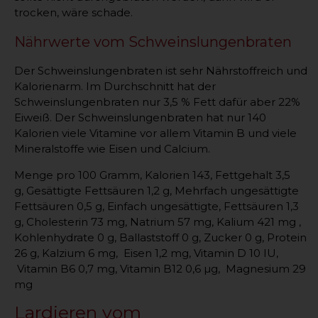
trocken, wäre schade.
Nährwerte vom Schweinslungenbraten
Der Schweinslungenbraten ist sehr Nährstoffreich und
Kalorienarm. Im Durchschnitt hat der
Schweinslungenbraten nur 3,5 % Fett dafür aber 22%
Eiweiß. Der Schweinslungenbraten hat nur 140
Kalorien viele Vitamine vor allem Vitamin B und viele
Mineralstoffe wie Eisen und Calcium.
Menge pro 100 Gramm, Kalorien 143, Fettgehalt 3,5
g
, 
Gesättigte Fettsäuren 1,2 g
, 
Mehrfach ungesättigte
Fettsäuren 0,5 g
, 
Einfach ungesättigte, Fettsäuren 1,3
g
, 
Cholesterin 73 mg
, 
Natrium 57 mg
, 
Kalium 421 mg
,
Kohlenhydrate 0 g
, 
Ballaststoff 0 g
, 
Zucker 0 g
, 
Protein
26 g
, 
Kalzium
6 mg,
Eisen
1,2 mg, Vitamin D
10 IU,
Vitamin B6
0,7 mg, Vitamin B12
0,6 µg,
Magnesium
29
mg
Lardieren vom