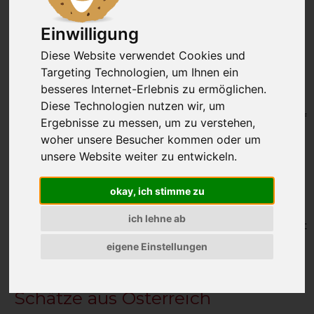
Der
Schweinslungenbraten
wird gerne als das
wertvollste und begehrteste Stück vom Schwein
Einwilligung
bezeichnet. Der Schweinslungenbraten wird als
Diese Website verwendet Cookies und
dünner Strang aus dem Rücken geschnitten. Es ist ein
wenig bewegter Muskel und beinahe komplett
Targeting Technologien, um Ihnen ein
Sehnenfrei. Aus diesem Grund ist der
besseres Internet-Erlebnis zu ermöglichen.
Schweinslungenbraten sehr mager und wirklich sehr
Diese Technologien nutzen wir, um
zart. Man unterteilt den Schweinslungenbraten in Kopf
Ergebnisse zu messen, um zu verstehen,
den Medaillions und die dünnen Endstücke als
woher unsere Besucher kommen oder um
Filetspitzen für Geschnetzeltes. Die Medaillions sind
unsere Website weiter zu entwickeln.
sehr gut zum Kurzbraten geeignet. Der
Schweinslungenbraten wird auch als Schweinsfilet
okay, ich stimme zu
oder Schweinelende bezeichnet.
Der
Schweinslungenbraten ist das Gourmetstück des
ich lehne ab
Schweines
mit seinem wunderbaren Aroma begeistert
es immer wieder.
eigene Einstellungen
Schweinslungenbraten bei
Schätze aus Österreich