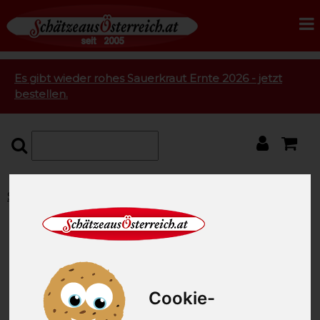
Es gibt wieder rohes Sauerkraut Ernte 2026 - jetzt
bestellen.
Startseite
Schweinslungenbraten
Schweinslungenbraten das
Gourmetstück vom
Schwein
Cookie-