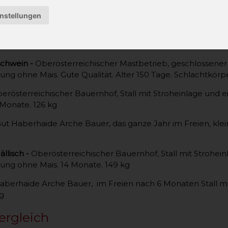
instellungen
erassen Vergleich
soll veranschaulichen wie sich die Schwe
 werden dabei reinrassige Schweine mit Herdenbuch der Arc
en.
schwein -
Oberösterreichischer Mastbetrieb, geschlossener 
ung ohne Mais. Gute Qualität. Alter 150 Tage. Schlachtkörpe
erösterreichischer Bauernhof, Stall mit Stroheinlage und e
 Monate. 126 kg
ut Haberhaide Arche Bauer, das ganze Jahr im Freien, kle
llisch -
Oberösterreichischer Bauernhof, Stall mit Strohein
ung ohne Mais. 14 Monate. 149 kg
aberhaide Arche Bauer, im Freien nach 6 Monaten Stall mit 
g
ergleich