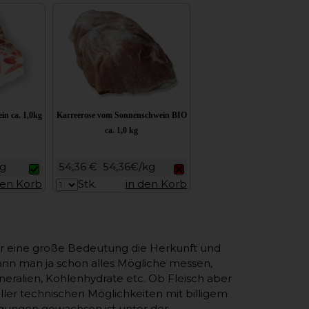
n ca. 1,0kg
Karreerose vom Sonnenschwein BIO
ca. 1,0 kg
kg
54,36 €
54,36€/kg
den Korb
Stk.
in den Korb
ür eine große Bedeutung die Herkunft und
ann man ja schon alles Mögliche messen,
ralien, Kohlenhydrate etc. Ob Fleisch aber
ller technischen Möglichkeiten mit billigem
ngungen gewachsen ist unter der