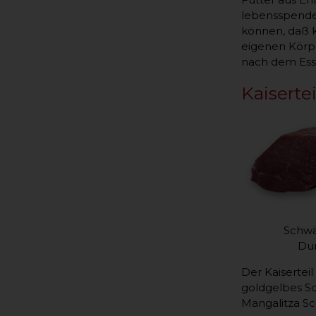
lebensspenden
können, daß 
eigenen Körpe
nach dem Ess
Kaisertei
Schwä
Duro
Der Kaisertei
goldgelbes Sc
Mangalitza Sc