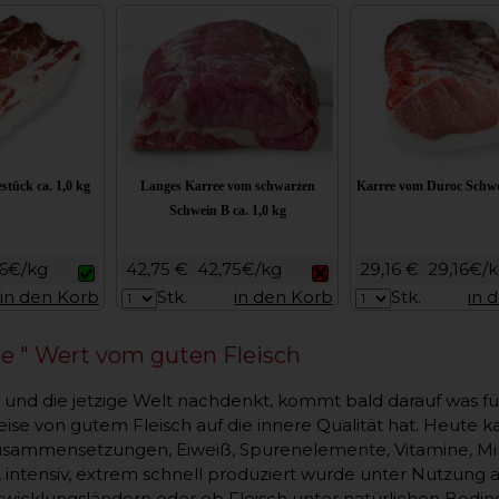
stück ca. 1,0 kg
Langes Karree vom schwarzen
Karree vom Duroc Schwei
Schwein B ca. 1,0 kg
36€/kg
42,75 €
42,75€/kg
29,16 €
29,16€/
in den Korb
Stk.
in den Korb
Stk.
in 
re " Wert vom guten Fleisch
 und die jetzige Welt nachdenkt, kommt bald darauf was f
e von gutem Fleisch auf die innere Qualität hat. Heute k
sammensetzungen, Eiweiß, Spurenelemente, Vitamine, Mine
, intensiv, extrem schnell produziert wurde unter Nutzung a
twicklungsländern oder ob Fleisch unter natürlichen Bedi