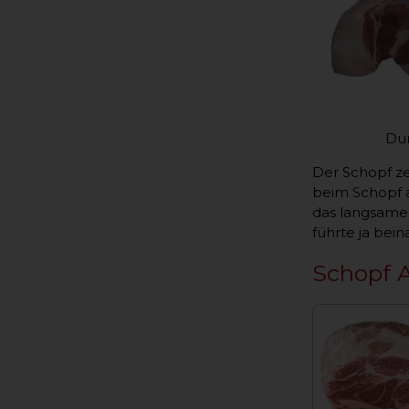
Landr
Dur
Der Schopf ze
beim Schopf au
das langsame
führte ja bei
Schopf A