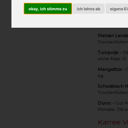
Schokolade vom Bauernhof
okay, ich stimme zu
ich lehne ab
eigene E
Essen
Ein Schwein
Getränke
auswirkt. Es
Einkreuzung
Kulinarische Geschenke
Pietrain Land
Trockenfütter
Turopolje -
Ob
ohne Mais. 12
Mangalitza -
G
kg.
Schwäbisch Hä
Trockenfütter
Duroc -
Gut H
Monate. 136 k
Karree V