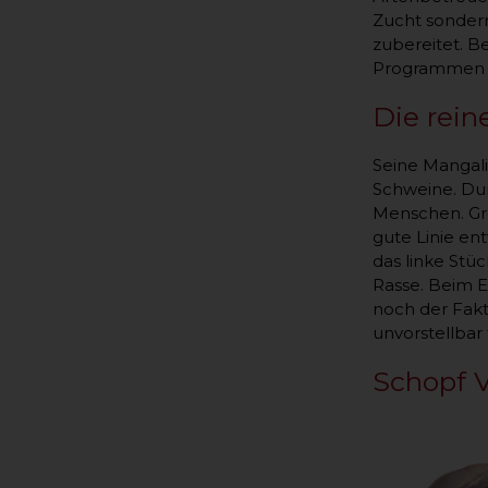
Zucht sondern
zubereitet. B
Programmen a
Die rein
Seine Mangali
Schweine. Dur
Menschen. Gro
gute Linie en
das linke Stü
Rasse. Beim E
noch der Fakto
unvorstellbar 
Schopf V