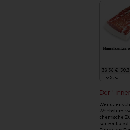
Mangalitza Karree
38,36 €
38,
Stk.
Der " inne
Wer über sich
Wachstumsweis
chemische Zu
konventionell
Futter aus En