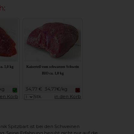
h:
a. 1,0 kg
Kaiserteil vom schwarzen Schwein
BIO ca. 1,0 kg
kg
34,77 €
34,77€/kg
den Korb
Stk.
in den Korb
ik Spitzbart ist bei den Schweinen
g. Seine Erfahrung beruht nicht nur auf die