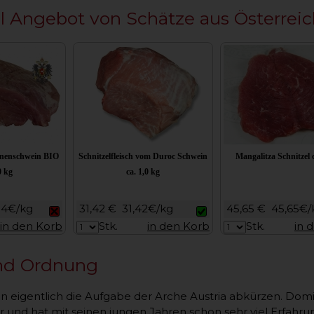
il Angebot von Schätze aus Österreic
nnenschwein BIO
Schnitzelfleisch vom Duroc Schwein
Mangalitza Schnitzel c
0 kg
ca. 1,0 kg
34€/kg
31,42 €
31,42€/kg
45,65 €
45,65€/
in den Korb
Stk.
in den Korb
Stk.
in 
nd Ordnung
 eigentlich die Aufgabe der Arche Austria abkürzen. Domin
 und hat mit seinen jungen Jahren schon sehr viel Erfahrun