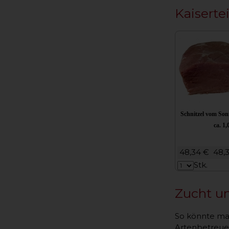
Kaiserte
Schnitzel vom So
ca. 1,
48,34 €
48,
Stk.
Zucht u
So könnte man
Artenbetreuer