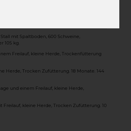
inezucht auf das Produkt Schweinefleisch
he Austria verglichen, also keine
Stall mit Spaltboden, 600 Schweine,
r 105 kg.
inem Freilauf, kleine Herde, Trockenfütterung
ine Herde, Trocken Zufütterung. 18 Monate. 144
lage und einem Freilauf, kleine Herde,
Freilauf, kleine Herde, Trocken Zufütterung. 10