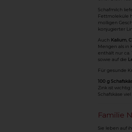
Schafmilch lief
Fettmoleküle h
molligen Gesch
konjugierter Li
Auch
Kalium
,
C
Mengen als in 
enthält nur ca
sowie auf die
L
Für gesunde K
100 g Schafskä
Zink ist wicht
Schafskäse viel
Familie 
Sie leben auf 