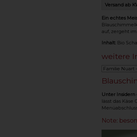
Versand ab K
Ein echtes Mei
Blauschimmelku
auf, zergeht i
Inhalt:
Bio Scha
weitere I
Blauschi
Unter Insidern 
lässt das Käse
Menüabschluss
Note: beso