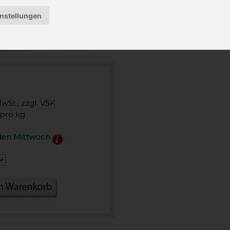
instellungen
MwSt., zzgl. VSK
pro kg
den Mittwoch