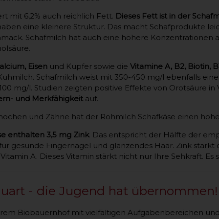
ert mit 6,2% auch reichlich Fett.
Dieses Fett ist in der Schafmi
aben eine kleinere Struktur. Das macht Schafprodukte leic
mack. Schafmilch hat auch eine höhere Konzentrationen 
nolsäure.
alcium, Eisen
und Kupfer sowie die
Vitamine A, B2, Biotin, 
Kuhmilch. Schafmilch weist mit 350-450 mg/l ebenfalls ein
. 100 mg/l. Studien zeigten positive Effekte von Orotsäure
ern- und Merkfähigkeit
auf.
nochen und Zähne hat der Rohmilch Schafkäse einen hohe
se enthalten 3,5 mg Zink
. Das entspricht der Hälfte der 
ig für gesunde Fingernägel und glänzendes Haar. Zink stär
 Vitamin A. Dieses Vitamin stärkt nicht nur Ihre Sehkraft. Es
Nuart - die Jugend hat übernommen!
ihrem Biobauernhof mit vielfältigen Aufgabenbereichen und