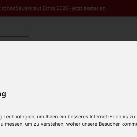
 rohes Sauerkraut Ernte 2026 - jetzt bestellen.
milchkäse
Schafskäse
Rohmilchkäse vom Schaf Blausc
chkäse vom Schaf Blauschimm
l-Nummer: SAO1883
ng
Technologien, um Ihnen ein besseres Internet-Erlebnis zu
 zu messen, um zu verstehen, woher unsere Besucher komm