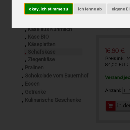
Jersey A2
Rohmilchkäse
okay, ich stimme zu
ich lehne ab
eigene E
Joghurt
Kasanova Almkäse
Käse aus Kuhmilch
Käse BIO
Käseplatten
16,80 €
Schafskäse
Preis inkl. 
Ziegenkäse
84,00 EUR 
Pralinen
Schokolade vom Bauernhof
Versand je
Essen
Anzahl:
Getränke
Kulinarische Geschenke