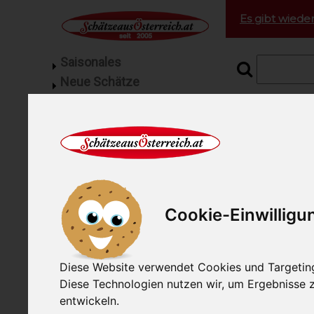
Es gibt wieder
Saisonales
Neue Schätze
Grill Fleisch
Startseite
Roh
Feinkost
Geflügel vom Bauernhof
Rohmil
Fisch
Gourmetfleisch
unsere Artike
Mangalitza Spezialitäten
Gewicht: 200g
Cookie-Einwilligu
Schinken
Wurst
Rohmilchbutter
Diese Website verwendet Cookies und Targeting 
Rohmilchkäse
Diese Technologien nutzen wir, um Ergebnisse
Hartkäse
entwickeln.