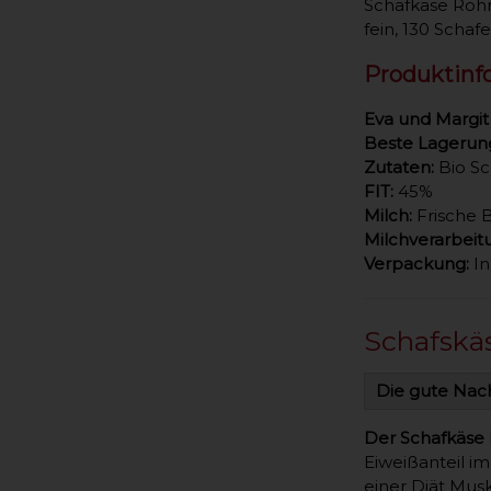
Schafkäse Rohmi
fein, 130 Schaf
Produktinf
Eva und Margit
Beste Lagerun
Zutaten:
Bio Sc
FIT:
45%
Milch:
Frische 
Milchverarbeit
Verpackung:
In
Schafskä
Die gute Nach
Der Schafkäse 
Eiweißanteil i
einer Diät Mus