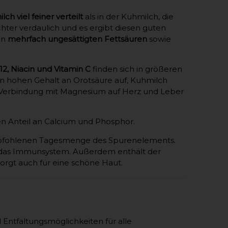
lch viel feiner verteilt
als in der Kuhmilch, die
hter verdaulich und es ergibt diesen guten
an
mehrfach ungesättigten Fettsäuren
sowie
B12, Niacin und Vitamin C
finden sich in größeren
en hohen Gehalt an Orotsäure auf, Kuhmilch
 in Verbindung mit Magnesium auf Herz und Leber
n Anteil an Calcium und Phosphor.
empfohlenen Tagesmenge des Spurenelements.
kt das Immunsystem. Außerdem enthält der
 sorgt auch für eine schöne Haut.
 Entfaltungsmöglichkeiten für alle