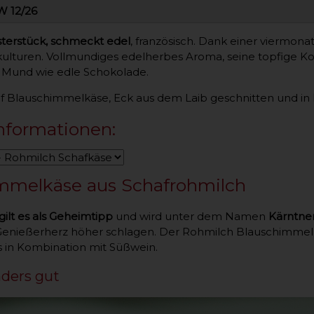
W 12/26
sterstück, schmeckt edel
, französisch. Dank einer viermon
lturen. Vollmundiges edelherbes Aroma, seine topfige Kon
m Mund wie edle Schokolade.
f Blauschimmelkäse, Eck aus dem Laib geschnitten und in
nformationen:
mmelkäse aus Schafrohmilch
gilt es als Geheimtipp
und wird unter dem Namen
Kärntne
 Genießerherz höher schlagen. Der Rohmilch Blauschimmelk
 in Kombination mit Süßwein.
nders gut