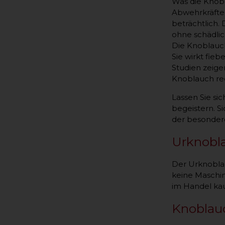
Was die Knobl
Abwehrkräfte.
beträchtlich.
ohne schädl
Die Knoblauch
Sie wirkt fie
Studien zeige
Knoblauch red
Lassen Sie si
begeistern. S
der besondere
Urknobl
Der Urknoblau
keine Maschin
im Handel k
Knoblau