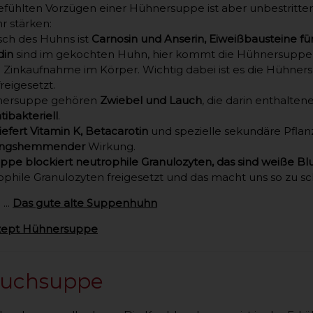
ühlten Vorzügen einer Hühnersuppe ist aber unbestritten, 
 stärken:
sch des Huhns ist
Carnosin und Anserin, Eiweißbausteine 
din
sind im gekochten Huhn, hier kommt die Hühnersuppe b
ie Zinkaufnahme im Körper. Wichtig dabei ist es die Hühne
freigesetzt.
hnersuppe gehören
Zwiebel und Lauch
, die darin enthalten
tibakteriell
.
efert Vitamin K, Betacarotin
und spezielle sekundäre Pflan
ungshemmender
Wirkung.
pe blockiert neutrophile Granulozyten, das sind weiße Bl
ophile Granulozyten freigesetzt und das macht uns so zu sc
...
Das gute alte Suppenhuhn
zept Hühnersuppe
auchsuppe