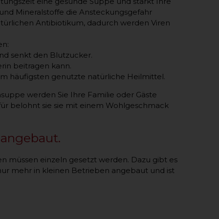
ltungszeit eine gesunde Suppe und stärkt Ihre
und Mineralstoffe die Ansteckungsgefahr
atürlichen Antibiotikum, dadurch werden Viren
en:
und senkt den Blutzucker.
rin beitragen kann.
häufigsten genutzte natürliche Heilmittel. ​
chsuppe werden Sie Ihre Familie oder Gäste
für belohnt sie sie mit einem Wohlgeschmack
 angebaut.
en müssen einzeln gesetzt werden. Dazu gibt es
nur mehr in kleinen Betrieben angebaut und ist