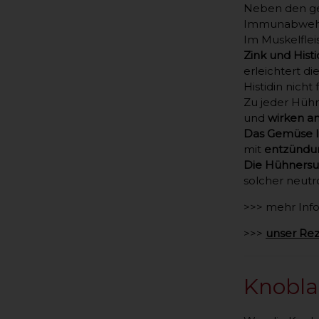
Neben den gef
Immunabwehr
Im Muskelflei
Zink und Histi
erleichtert d
Histidin nicht 
Zu jeder Hü
und
wirken an
Das Gemüse li
mit
entzünd
Die Hühnersup
solcher neutr
>>> mehr Info 
>>>
unser Re
Knobl