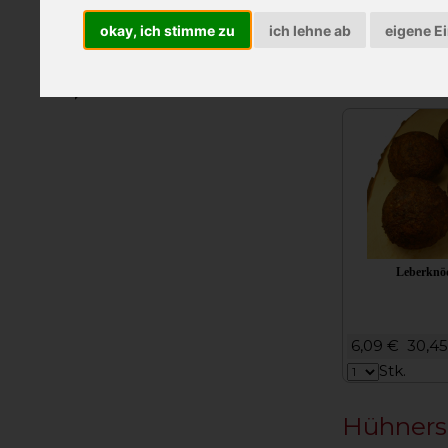
Schokolade vom Bauernhof
okay, ich stimme zu
ich lehne ab
eigene E
Essen
17,88 €
17,8
Getränke
Stk.
Kulinarische Geschenke
Leberknöd
6,09 €
30,4
Stk.
Hühnersu