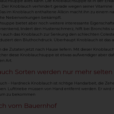
auchsuppe alles kann. Die Knoblauchsuppe ist in der Erkä
 Der Knoblauch verhindert gerade wegen seiner Vitamine 
 Das im Knoblauch enthaltene Allicin macht ihn zu einem n
iche Nebenwirkungen bekämpft.
suppe bietet aber noch weitere interessante Eigenschaft
bersenkend, lindert den Hustenschmerz, hilft bei Bronchitis 
n auch das Knoblauch zur Senkung den schlechten Coleste
uziert den Bluthochdruck. Überhaupt Knoblauch ist das am 
ch die Zutaten jetzt nach Hause liefern. Mit dieser Knoblau
icher diese Knoblauchsuppe ist etwas aufwendiger aber da
n Art.
auch Sorten werden nur mehr selten
ch - Hardneck Knoblauch ist richtige Handarbeit, die Zeh
en. Lufttriebe müssen von Hand entfernt werden. Er wird 
aum zu bekommen
ch vom Bauernhof