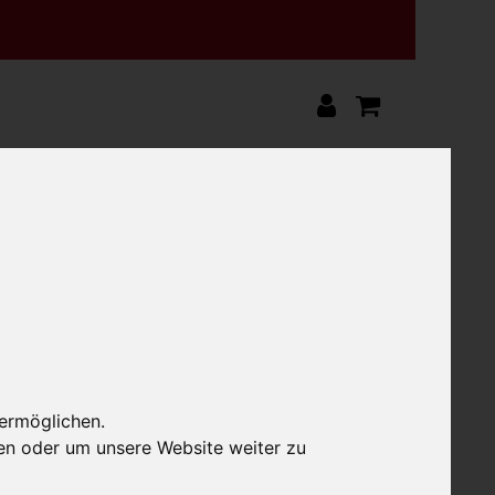
 ermöglichen.
en oder um unsere Website weiter zu
o 250g
Wiener vom Mangalitza Schwein ca.
0,7 kg