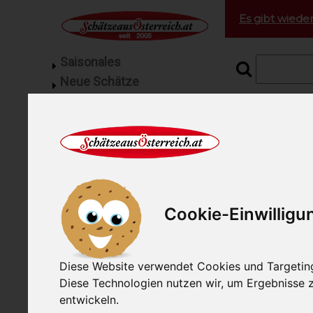
Es gibt wieder
Saisonales
Neue Schätze
Grill Fleisch
Startseite
Sup
Feinkost
Geflügel vom Bauernhof
Suppe
Fisch
Gourmetfleisch
Mangalitza Spezialitäten
Cookie-Einwilligu
Schinken
Wurst
Rohmilchbutter
Diese Website verwendet Cookies und Targeting 
Rohmilchkäse
Diese Technologien nutzen wir, um Ergebnisse
Suppenhuhn v
Pralinen
entwickeln.