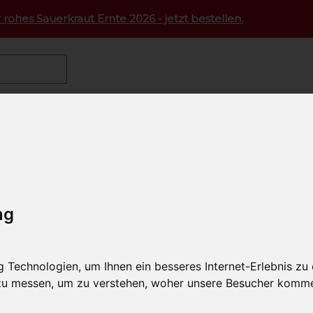
 rohes Sauerkraut Ernte 2026 - jetzt bestellen.
pen kaufen
 machen
ng
Technologien, um Ihnen ein besseres Internet-Erlebnis zu
 zu messen, um zu verstehen, woher unsere Besucher komm
om Bauernhof
Leberstrudel vom Geflügel 400g
Kaspressknödel Bi