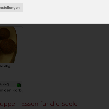
instellungen
8€/kg
14,57 €
36,42€/kg
7,77 €
31,08€/k
in den Korb
Stk.
in den Korb
Stk.
in 
el 200g
5€/kg
in den Korb
ppe - Essen für die Seele