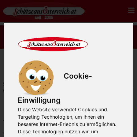
Es gibt wieder rohes Sauerkraut Ernte 2026 - jetzt
bestellen.
Cookie-
Startseite
Geflügel vom Bauernhof
Spezialitäten vom
Geflügel
Leberstrudel vom Geflügel 400g
Einwilligung
Leberstrudel vom Geflügel
Diese Website verwendet Cookies und
400g
Targeting Technologien, um Ihnen ein
besseres Internet-Erlebnis zu ermöglichen.
Diese Technologien nutzen wir, um
unsere Artikel-Nummer: SAO1937