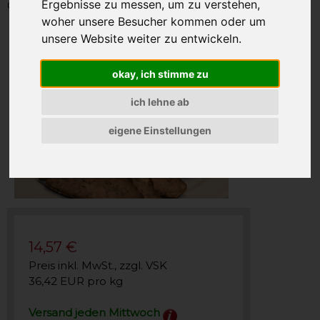
Ergebnisse zu messen, um zu verstehen,
Gewicht: 400g
woher unsere Besucher kommen oder um
unsere Website weiter zu entwickeln.
okay, ich stimme zu
ich lehne ab
eigene Einstellungen
14,57 €
Preis inkl. MwSt., zzgl. VSK
36,42 EUR pro kg
Versand jeden Mittwoch