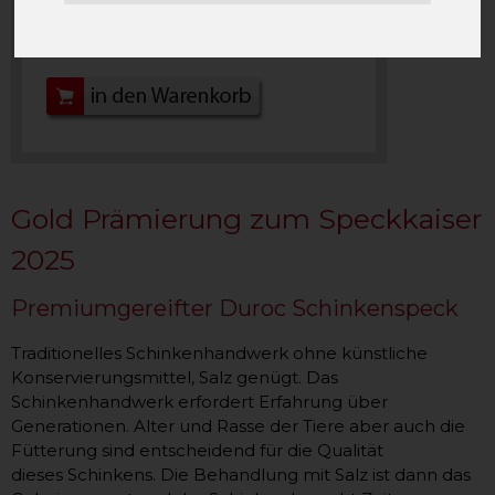
Anzahl:
Gold Prämierung zum Speckkaiser
2025
Premiumgereifter Duroc Schinkenspeck
Traditionelles Schinkenhandwerk ohne künstliche
Konservierungsmittel, Salz genügt. Das
Schinkenhandwerk erfordert Erfahrung über
Generationen. Alter und Rasse der Tiere aber auch die
Fütterung sind entscheidend für die Qualität
dieses Schinkens. Die Behandlung mit Salz ist dann das