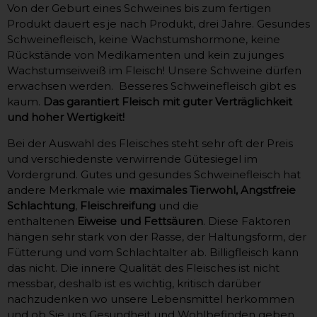
Von der Geburt eines Schweines bis zum fertigen
Produkt dauert es je nach Produkt, drei Jahre. Gesundes
Schweinefleisch, keine Wachstumshormone, keine
Rückstände von Medikamenten und kein zu junges
Wachstumseiweiß im Fleisch! Unsere Schweine dürfen
erwachsen werden. Besseres Schweinefleisch gibt es
kaum.
Das garantiert Fleisch mit guter Verträglichkeit
und hoher Wertigkeit!
Bei der Auswahl des Fleisches steht sehr oft der Preis
und verschiedenste verwirrende Gütesiegel im
Vordergrund. Gutes und gesundes Schweinefleisch hat
andere Merkmale wie
maximales Tierwohl, Angstfreie
Schlachtung
,
Fleischreifung
und die
enthaltenen
Eiweise und Fettsäuren
. Diese Faktoren
hängen sehr stark von der Rasse, der Haltungsform, der
Fütterung und vom Schlachtalter ab. Billigfleisch kann
das nicht. Die innere Qualität des Fleisches ist nicht
messbar, deshalb ist es wichtig, kritisch darüber
nachzudenken wo unsere Lebensmittel herkommen
und ob Sie uns Gesundheit und Wohlbefinden geben