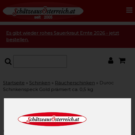
Es gibt wieder rohes Sauerkraut Ernte 2026 - jetzt
bestellen.
Startseite
Schinken
Räucherschinken
Duroc
Schinkenspeck Gold prämiert ca. 0,5 kg
Duroc Schinkenspeck Gold
prämiert ca. 0,5 kg
unsere Artikel-Nummer: SAO2944