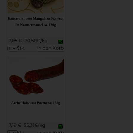
Hauswurst vom Mangalitza Schwein
im Kräutermantel ca. 130g
7,05 €
70,50€/kg
Stk.
in den Korb
Arche Hofwurst Puszta ca. 130g
7,19 €
55,31€/kg
Stk.
in den Korb