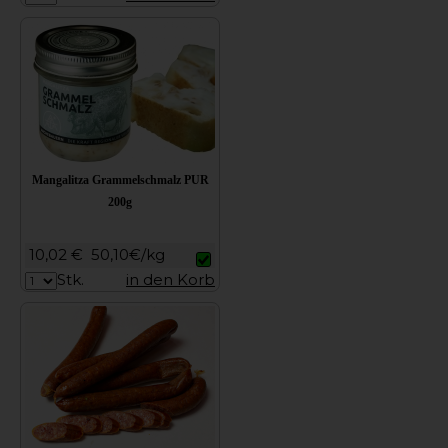
Mangalitza Grammelschmalz PUR
200g
10,02 €
50,10€/kg
Stk.
in den Korb