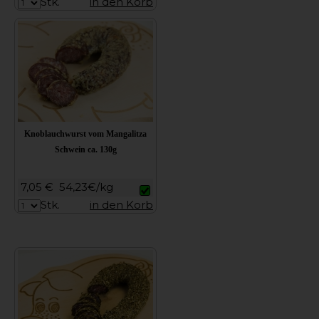
Stk.
in den Korb
Knoblauchwurst vom Mangalitza
Schwein ca. 130g
7,05 €
54,23€/kg
Stk.
in den Korb