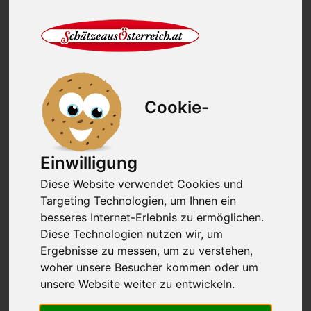
Prämierung von Rohpökelwaren, Kochpökelwaren,
Rohwürsten, Aufstrichen sowie Raritäten und
Spezialitäten aus bäuerlicher und gewerblicher
Produktion. Die Auszeichnungen würdigen die
herausragende Qualität und Vielfalt der bäuerlichen
Erzeugnisse und unterstreichen die Bedeutung der
Direktvermarktung für die heimische Landwirtschaft.
Cookie-
Prämiert mit dem Speckkaiser 2025 und der
Prämierung in Gold und Silber
Einwilligung
Diese Website verwendet Cookies und
Targeting Technologien, um Ihnen ein
besseres Internet-Erlebnis zu ermöglichen.
Diese Technologien nutzen wir, um
Ergebnisse zu messen, um zu verstehen,
woher unsere Besucher kommen oder um
Mangalitza Rückenspeck Lardo Art
unsere Website weiter zu entwickeln.
ca. 200g