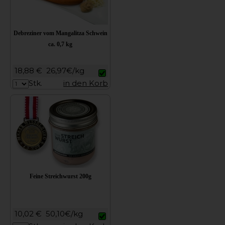
Debreziner vom Mangalitza Schwein
ca. 0,7 kg
18,88 €
26,97€/kg
Stk.
in den Korb
Feine Streichwurst 200g
10,02 €
50,10€/kg