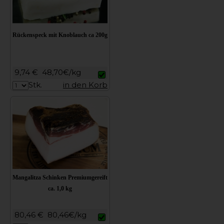
Rückenspeck mit Knoblauch ca 200g
9,74 €
48,70€/kg
Stk.
in den Korb
Mangalitza Schinken Premiumgereift
ca. 1,0 kg
80,46 €
80,46€/kg