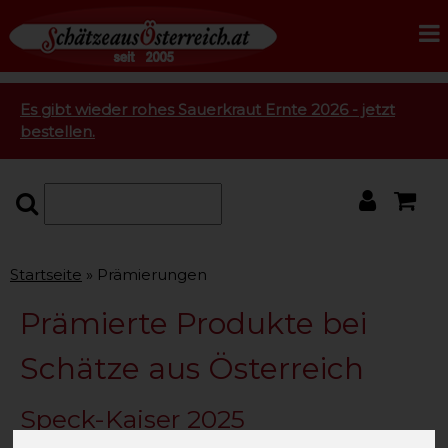
Es gibt wieder rohes Sauerkraut Ernte 2026 - jetzt
bestellen.
Startseite
Prämierungen
Prämierte Produkte bei
Schätze aus Österreich
Speck-Kaiser 2025