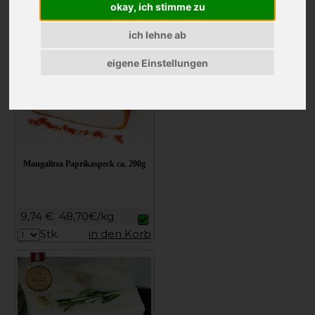
okay, ich stimme zu
9,74 €
48,70€/kg
Stk.
in den Korb
ich lehne ab
eigene Einstellungen
Mangalitza Paprikaspeck ca. 200g
9,74 €
48,70€/kg
Stk.
in den Korb