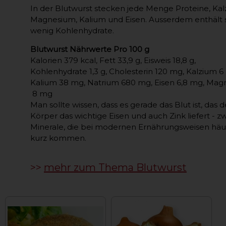
In der Blutwurst stecken jede Menge Proteine, Kal
Magnesium, Kalium und Eisen. Ausserdem enthält 
wenig Kohlenhydrate.
Blutwurst Nährwerte Pro 100 g
Kalorien
379 kcal, Fett
33,9 g, Eisweis
18,8 g,
Kohlenhydrate
1,3 g, Cholesterin
120 mg, Kalzium
6
Kalium
38 mg, Natrium
680 mg, Eisen
6,8 mg, Mag
8 mg
Man sollte wissen, dass es gerade das Blut ist, das
Körper das wichtige Eisen und auch Zink liefert - z
Minerale, die bei modernen Ernährungsweisen häu
kurz kommen.
>>
mehr zum Thema Blutwurst