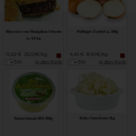
Blutwurst vom Mangalitza Schwein
Wolfinger Zwiebel ca. 500g
ca. 0,6 kg
15,62 €
26,03€/kg
4,45 €
8,90€/kg
Stk.
in den Korb
Stk.
in den Korb
Rohes Sauerkraut 1kg
Butterschmalz BIO 400g