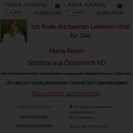
14,98 €
37,45€/kg
8,90 €
8,90€/kg
Stk.
in den Korb
Stk.
in den Korb
Ich finde die besten Lebensmittel
für Sie!
Maria Resch
Schätze aus Österreich KG
Der Frischeversand für traditionelle und gesunde Lebensmittel aus Österreich.
Wir über uns
|
Grüne Lebensenergie
|
Gesunde Tiere
|
Gesundes Wasser
|
Newsletter abonnieren
Informationen
Schätze aus Österreich
Döllerstrasse 13
Sicher einkaufen
5324 Faistenau
Bestellmöglichkeiten
+43 664 7350 8008