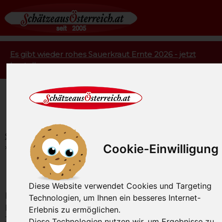
Es gibt wieder rohes Sauerkraut Ernte 2026 - jetzt
bestellen.
Startseite
Rezepte
Schweinefleisch
Hauptgerichte
Cookie-Einwilligung
Blutwurstgröstl
Blutwurstgröstl
Diese Website verwendet Cookies und Targeting
Renaissance der Blutwurst:
Ein deftiges
Technologien, um Ihnen ein besseres Internet-
Blutwurstgröstl, schmeckt besonders in der kalten
Erlebnis zu ermöglichen.
Jahreszeit, richtige Hausmannskost.
Diese Technologien nutzen wir, um Ergebnisse zu