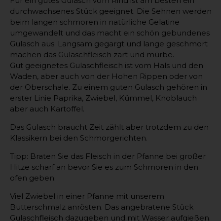
Für ein gutes Gulasch vom Rind ist am besten ein
durchwachsenes Stück geeignet. Die Sehnen werden
beim langen schmoren in natürliche Gelatine
umgewandelt und das macht ein schön gebundenes
Gulasch aus. Langsam gegargt und lange geschmort
machen das Gulaschfleisch zart und mürbe.
Gut geeignetes Gulaschfleisch ist vom Hals und den
Waden, aber auch von der Hohen Rippen oder von
der Oberschale. Zu einem guten Gulasch gehören in
erster Linie Paprika, Zwiebel, Kümmel, Knoblauch
aber auch Kartoffel.
Das Gulasch braucht Zeit zählt aber trotzdem zu den
Klassikern bei den Schmorgerichten.
Tipp: Braten Sie das Fleisch in der Pfanne bei großer
Hitze scharf an bevor Sie es zum Schmoren in den
ofen geben.
Viel Zwiebel in einer Pfanne mit unserem
Butterschmalz anrösten. Das angebratene Stück
Gulaschfleisch dazugeben und mit Wasser aufgießen.