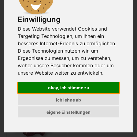
Hohen Rippe oder von der Oberschale
geeignet.
Einwilligung
Diese Website verwendet Cookies und
Targeting Technologien, um Ihnen ein
besseres Internet-Erlebnis zu ermöglichen.
Diese Technologien nutzen wir, um
Ergebnisse zu messen, um zu verstehen,
Wasserbüffel Gulaschfleisch ca. 1,0
woher unsere Besucher kommen oder um
kg
unsere Website weiter zu entwickeln.
26,50 €
26,50€/kg
okay, ich stimme zu
Stk.
in den Korb
ich lehne ab
eigene Einstellungen