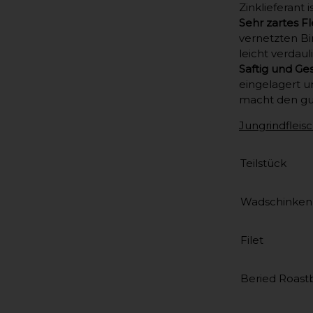
Zinklieferant is
Sehr zartes Fl
vernetzten Bi
leicht verdaul
Saftig und Ge
eingelagert u
macht den g
Jungrindfleisc
Teilstück
Wadschinken
Filet
Beried Roast