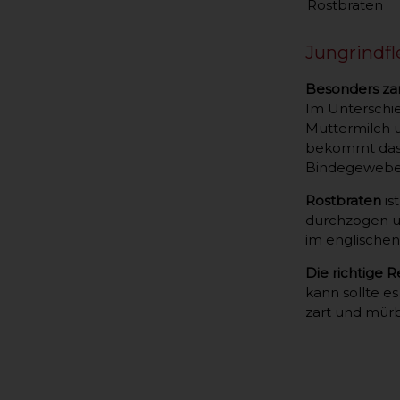
Rostbraten
Jungrindfl
Besonders zar
Im Unterschie
Muttermilch u
bekommt das F
Bindegewebe d
Rostbraten
is
durchzogen un
im englischen
Die richtige R
kann sollte es
zart und mürb