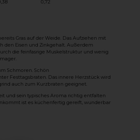
0,38
0,72
bereits Gras auf der Weide. Das Aufziehen mit
ch den Eisen und Zinkgehalt. Außerdem
rch die feinfasrige Muskelstruktur und wenig
 mager.
 zum Schmoren. Schön
hter Festtagsbraten. Das innere Herzstück wird
grind auch zum Kurzbraten geeignet.
it und sein typisches Aroma richtig entfalten
 ankommt ist es küchenfertig gereift, wunderbar