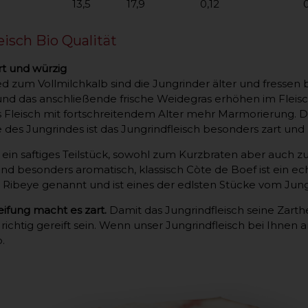
13,5
17,9
0,12
eisch Bio Qualität
t und würzig
d zum Vollmilchkalb sind die Jungrinder älter und fressen 
nd das anschließende frische Weidegras erhöhen im Fleis
leisch mit fortschreitendem Alter mehr Marmorierung. Du
es Jungrindes ist das Jungrindfleisch besonders zart und
t ein saftiges Teilstück, sowohl zum Kurzbraten aber auch
d besonders aromatisch, klassisch Còte de Boef ist ein ec
 Ribeye genannt und ist eines der edlsten Stücke vom Jun
eifung macht es zart.
Damit das Jungrindfleisch seine Zarthe
 richtig gereift sein. Wenn unser Jungrindfleisch bei Ihnen
.