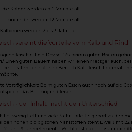
- die Kälber werden ca 6 Monate alt
die Jungrinder werden 12 Monate alt
 Kalbinnen werden 2 bis 3 Jahre alt
eisch vereint die Vorteile vom Kalb und Rind
rindfleisch gilt die Devise: "
Zu einem guten Braten gehöre
h."
Einen guten Bauern haben wir, einen Metzger auch, der g
üche beraten. Ich habe im Bereich Kalbfleisch Information
 möchte.
e Verträglichkeit:
Beim guten Essen auch noch auf die Ges
tspricht das Bio Jungrindfleisch.
eisch - der Inhalt macht den Unterschied
ch hat wenig Fett und viele Nährstoffe. Es gehört zu den ma
ei den hohen biologischen Nährstoffen steht Eiweiß mit 22 P
stoffe und Spurenelemente. Wichtig ist dabei das Jungrindfl