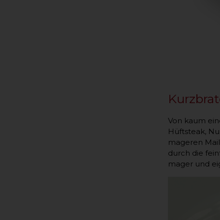
Kurzbrat
Von kaum eine
Hüftsteak, Nu
mageren Mails
durch die fei
mager und eig