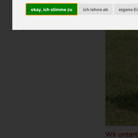
Schokolade vom Bauernhof
okay, ich stimme zu
ich lehne ab
eigene E
Essen
Getränke
Kulinarische Geschenke
Wir untert