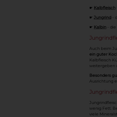
☛
Kalbfleisch
☛
Jungrind
- 
☛
Kalbin
- die
Jungrindfl
Auch beim Jung
ein guter Koc
Kalbfleisch K
weitergeben
Besonders gut
Ausrichtung en
Jungrindfl
Jungrindfleis
wenig Fett. B
viele Mineral