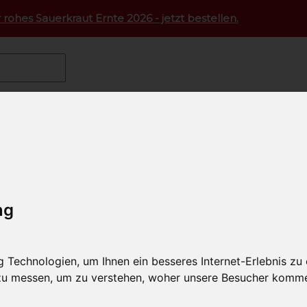
 rohes Sauerkraut Ernte 2026 - jetzt bestellen.
grindfleisch
dfleisch - zartes mageres wür
h Teilstücke
von Schätze aus Österreich
ng
ch von Rindern ca 12 Monate alt ist besonders zart und saft
auf dem Bauernhof in Mutterkuhhaltung aufwachsen.
Technologien, um Ihnen ein besseres Internet-Erlebnis zu
 zu messen, um zu verstehen, woher unsere Besucher komm