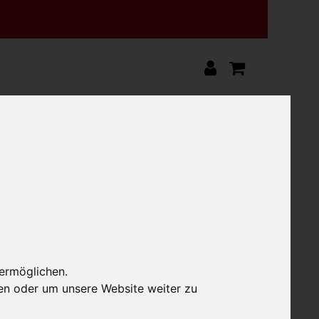
ziges Rindfleisch
ig. Das Fleisch stammt von natürlich gehaltenen
 ermöglichen.
en oder um unsere Website weiter zu