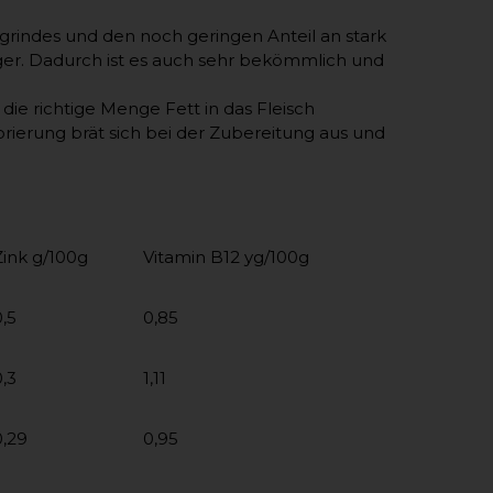
ungrindes und den noch geringen Anteil an stark
ger. Dadurch ist es auch sehr bekömmlich und
 die richtige Menge Fett in das Fleisch
rierung brät sich bei der Zubereitung aus und
Zink g/100g
Vitamin B12 yg/100g
0,5
0,85
0,3
1,11
0,29
0,95