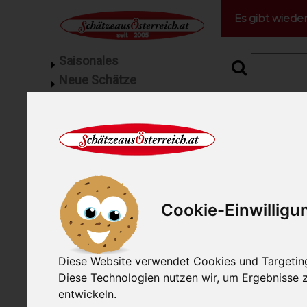
Es gibt wieder
Saisonales
Neue Schätze
Grill Fleisch
Startseite
Jun
Feinkost
Geflügel vom Bauernhof
Jungrin
Fisch
Gourmetfleisch
Jungrindfleisc
Mangalitza Spezialitäten
Cookie-Einwilligu
Jungrindfleis
Schinken
Rindern die 
Wurst
Rohmilchbutter
Diese Website verwendet Cookies und Targeting 
Rohmilchkäse
Diese Technologien nutzen wir, um Ergebnisse
Pralinen
entwickeln.