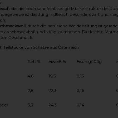
t.
eisch
, die die noch sehr feinfaserige Muskelstruktur des J
ndegewebe ist das Jungrindfleisch besonders zart und ma
ich.
schmacksvoll
, durch die natürliche Weidehaltung ist gerade
m es schmackhaft und saftig zu machen. Die leichte Marmo
uten Geschmack.
h Teilstücke
von Schätze aus Österreich
Fett %
Eiweiß %
Eisen g/100g
4,6
19,6
0,13
2,8
22,3
0,16
beef
3,3
24,3
0,14