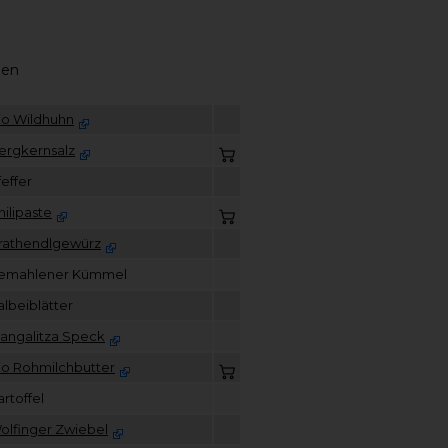
nen
io Wildhuhn
ergkernsalz
feffer
hilipaste
rathendlgewürz
emahlener Kümmel
albeiblätter
angalitza Speck
io Rohmilchbutter
artoffel
olfinger Zwiebel