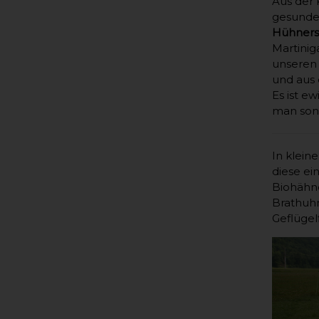
Aus der 
gesunde
Hühner
Martinig
unseren 
und aus
Es ist e
man sons
In klei
diese ei
Biohähnc
Brathuhn
Geflügel