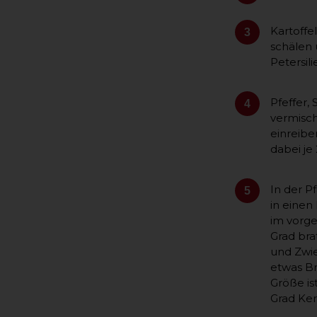
Kartoffe
3
schälen 
Petersil
Pfeffer,
4
vermisc
einreibe
dabei je
In der P
5
in einen
im vorge
Grad bra
und Zwi
etwas Br
Größe is
Grad Ker