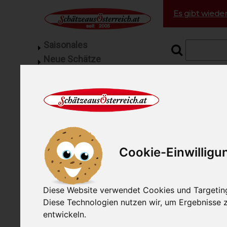
Es gibt wieder
Saisonales
Neue Schätze
Grill Fleisch
Startseite
Rez
Feinkost
Geflügel vom Bauernhof
Bio Huh
Fisch
Gourmetfleisch
Für Genießer 
Mangalitza Spezialitäten
Cookie-Einwilligu
Schinken
Wurst
Rohmilchbutter
Diese Website verwendet Cookies und Targeting 
Rohmilchkäse
Diese Technologien nutzen wir, um Ergebnisse
entwickeln.
Pralinen