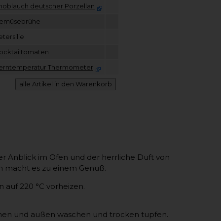
noblauch deutscher Porzellan
emüsebrühe
etersilie
ocktailtomaten
erntemperatur Thermometer
r Anblick im Ofen und der herrliche Duft von
n macht es zu einem Genuß.
 auf 220 °C vorheizen.
nen und außen waschen und trocken tupfen.