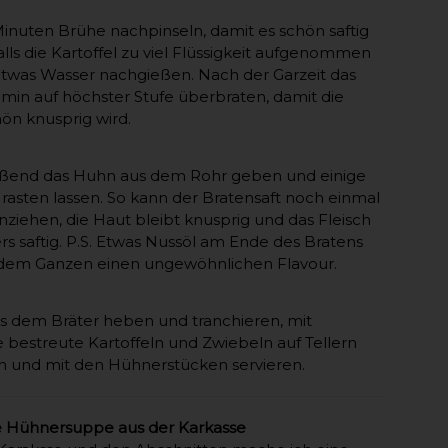
Minuten Brühe nachpinseln, damit es schön saftig
Falls die Kartoffel zu viel Flüssigkeit aufgenommen
twas Wasser nachgießen. Nach der Garzeit das
min auf höchster Stufe überbraten, damit die
ön knusprig wird.
eßend das Huhn aus dem Rohr geben und einige
rasten lassen. So kann der Bratensaft noch einmal
einziehen, die Haut bleibt knusprig und das Fleisch
s saftig. P.S. Etwas Nussöl am Ende des Bratens
 dem Ganzen einen ungewöhnlichen Flavour.
 dem Bräter heben und tranchieren, mit
ie bestreute Kartoffeln und Zwiebeln auf Tellern
n und mit den Hühnerstücken servieren.
 Hühnersuppe aus der Karkasse