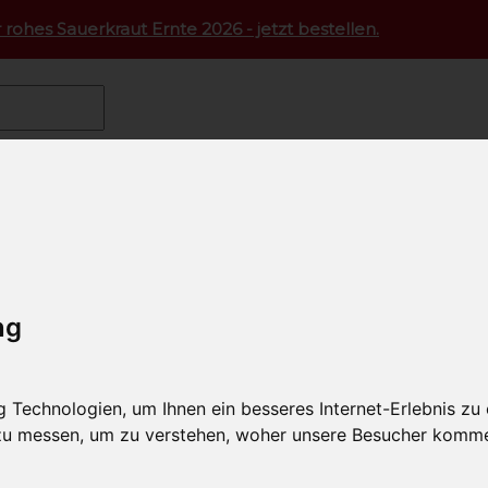
 rohes Sauerkraut Ernte 2026 - jetzt bestellen.
epte
Geflügel
Hauptgerichte
Bio Huhn nach Großmutt
n nach Großmutters Art
die gesundes gutes Geflügelfleisch zu schätzen wissen.
ng
Technologien, um Ihnen ein besseres Internet-Erlebnis zu
 zu messen, um zu verstehen, woher unsere Besucher komm