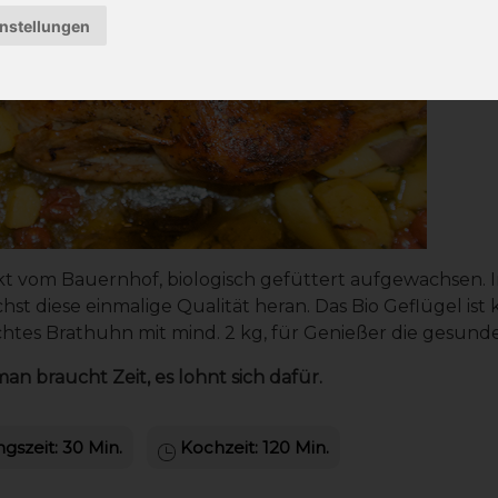
instellungen
kt vom Bauernhof, biologisch gefüttert aufgewachsen.
st diese einmalige Qualität heran. Das Bio Geflügel ist 
htes Brathuhn mit mind. 2 kg, für Genießer die gesunde
man braucht Zeit, es lohnt sich dafür.
gszeit: 30 Min.
Kochzeit: 120 Min.