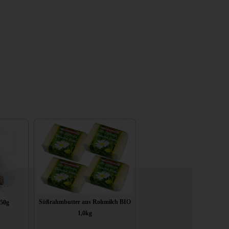
Süßrahmbutter aus Rohmilch BIO
250g
1,0kg