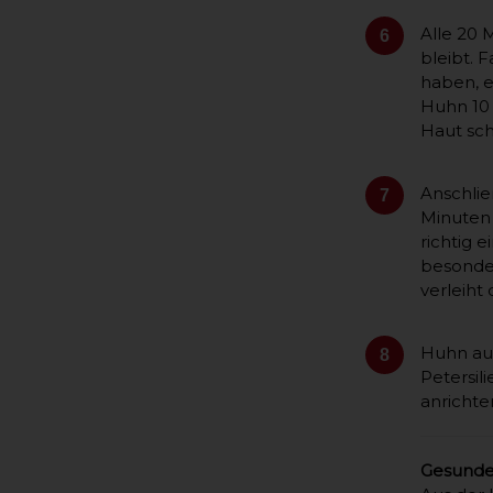
Alle 20 
6
bleibt. 
haben, e
Huhn 10 
Haut sch
Anschli
7
Minuten 
richtig 
besonder
verleiht
Huhn aus
8
Petersil
anrichte
Gesunde