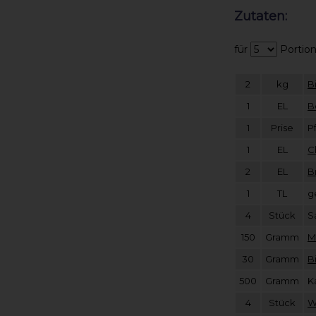
Zutaten:
für
Portio
2
kg
B
1
EL
B
1
Prise
P
1
EL
C
2
EL
B
1
TL
g
4
Stück
S
150
Gramm
M
30
Gramm
B
500
Gramm
K
4
Stück
W