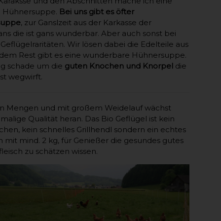
Karaksse und den Abschnitten mache ich eine
 Hühnersuppe.
Bei uns gibt es öfter
suppe
, zur Ganslzeit aus der Karkasse der
ans die ist gans wunderbar. Aber auch sonst bei
Geflügelraritäten. Wir lösen dabei die Edelteile aus
 dem Rest gibt es eine wunderbare Hühnersuppe.
wig schade um die
guten Knochen und Knorpel
die
t wegwirft.
nen Mengen und mit großem Weidelauf wächst
nmalige Qualität heran. Das Bio Geflügel ist kein
hen, kein schnelles Grillhendl sondern ein echtes
 mit mind. 2 kg, für Genießer die gesundes gutes
fleisch zu schätzen wissen.