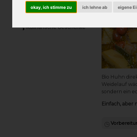
Schokolade vom Bauernhof
okay, ich stimme zu
ich lehne ab
eigene E
Essen
Getränke
Kulinarische Geschenke
Bio Huhn dire
Weidelauf wäch
sondern ein ec
Einfach, aber 
Vorbereitun