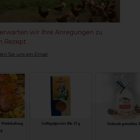
erwarten wir Ihre Anregungen zu
m Rezept
en Sie uns ein Email
 Weidehaltung
Geflügelgewürz Bio 35 g
Steinsalz gemahlen 
kg