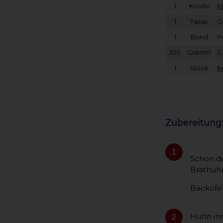
1
Knolle
K
1
Tasse
G
1
Bund
P
100
Gramm
C
1
Stück
K
Zubereitung:
1
Schon de
Brathuh
Backofen
Huhn in
2