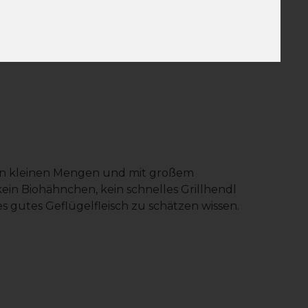
 In kleinen Mengen und mit großem
kein Biohähnchen, kein schnelles Grillhendl
s gutes Geflügelfleisch zu schätzen wissen.