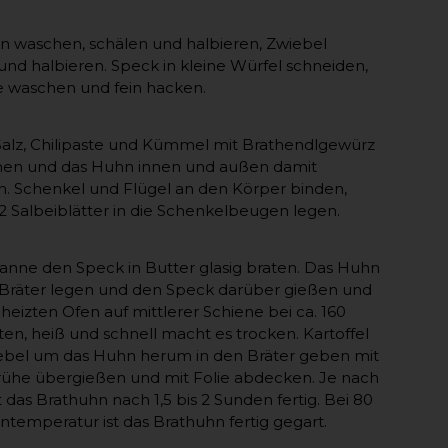
ln waschen, schälen und halbieren, Zwiebel
und halbieren. Speck in kleine Würfel schneiden,
ie waschen und fein hacken.
 Salz, Chilipaste und Kümmel mit Brathendlgewürz
hen und das Huhn innen und außen damit
n. Schenkel und Flügel an den Körper binden,
 2 Salbeiblätter in die Schenkelbeugen legen.
fanne den Speck in Butter glasig braten. Das Huhn
 Bräter legen und den Speck darüber gießen und
heizten Ofen auf mittlerer Schiene bei ca. 160
ten, heiß und schnell macht es trocken. Kartoffel
ebel um das Huhn herum in den Bräter geben mit
ühe übergießen und mit Folie abdecken. Je nach
t das Brathuhn nach 1,5 bis 2 Sunden fertig. Bei 80
ntemperatur ist das Brathuhn fertig gegart.