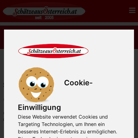
Es gibt wieder rohes Sauerkraut Ernte 2026 - jetzt
bestellen.
Cookie-
Startseite
Grill Fleisch
Grillfleisch
Grillhendl ca.1,0 kg
Grillhendl ca.1,0 kg
Einwilligung
unsere Artikel-Nummer: SAO2992
Diese Website verwendet Cookies und
Gewicht: 1000g
Targeting Technologien, um Ihnen ein
besseres Internet-Erlebnis zu ermöglichen.