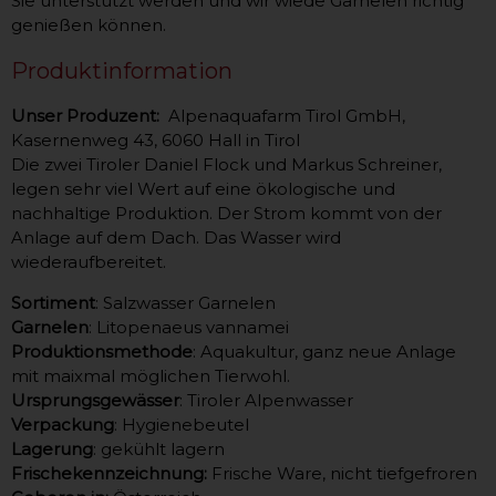
Sie unterstützt werden und wir wiede Garnelen richtig
genießen können.
Produktinformation
Unser Produzent:
Alpenaquafarm Tirol GmbH,
Kasernenweg 43, 6060 Hall in Tirol
Die zwei Tiroler Daniel Flock und Markus Schreiner,
legen sehr viel Wert auf eine ökologische und
nachhaltige Produktion. Der Strom kommt von der
Anlage auf dem Dach. Das Wasser wird
wiederaufbereitet.
Sortiment
: Salzwasser Garnelen
Garnelen
: Litopenaeus vannamei
Produktionsmethode
: Aquakultur, ganz neue Anlage
mit maixmal möglichen Tierwohl.
Ursprungsgewässer
: Tiroler Alpenwasser
Verpackung
: Hygienebeutel
Lagerung
: gekühlt lagern
Frischekennzeichnung:
Frische Ware, nicht tiefgefroren