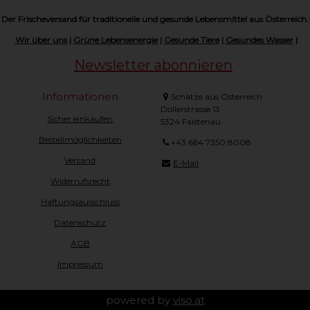
Der Frischeversand für traditionelle und gesunde Lebensmittel aus Österreich.
Wir über uns
|
Grüne Lebensenergie
|
Gesunde Tiere
|
Gesundes Wasser
|
Newsletter abonnieren
Informationen
Schätze aus Österreich
Döllerstrasse 13
Sicher einkaufen
5324 Faistenau
Bestellmöglichkeiten
+43 664 7350 8008
Versand
E-Mail
Widerrufsrecht
Haftungsausschluss
Datenschutz
AGB
Impressum
powered by
viso.at