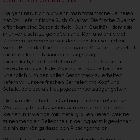
Da geht natürlich nur wenn man total frische Garnelen
hat. Wir liefern frische Sushi Qualität. Die frische Qualität
offenbart eine Besonderheit - Sushi Qualität - damit sie
in unverfälscht zu genießen sind. Roh und ohne viel
Zugaben kommen sie auf den Tisch. Nur so und mit
wenig Beiwerk öffnet sich die ganze Geschmacksvielfalt
mit ihren feinen Nuancen nussig, salzig
mineralisch, subtil-süßlichem Aroma. Die Garnelen
Rezepte sind dank der Asiatischen Küche beinhae
unendlich. Um den vollen Geschmack zu erhalten
liefern wir unsere frischen Garnelen mit Kopf und
Schale, da diese als Hauptgeschmacksträger gelten.
Die Garnele gehört zur Gattung der Zehnfußkrebse.
Weltweit gibt es tausende Garnelenarten. Von sehr
kleinen, nur wenige millimetergroßen Tieren, welche
zunehmend an Beliebtheit in der Aquaristik gewinnen,
bis hin zur Königsklasse den Riesengarnelen.
Wir halten bei uns die Kaiserin unter den Garnelen