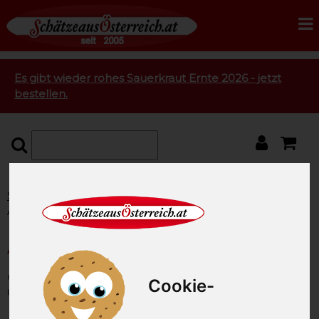
Es gibt wieder rohes Sauerkraut Ernte 2026 - jetzt
bestellen.
Startseite
Fisch
Frischen Fisch kaufen
Alpengarnelen ca. 0,5 kg
Alpengarnelen ca. 0,5 kg
unsere Artikel-Nummer: SAO2784
Cookie-
Gewicht: 500g